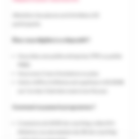
Attention: les places sont limitées à 15
participants
Êtes-vous éligible à ce dispositif ?
Vous êtes une petite entreprise (TPE ou petite
PME)
Vous avez 2 ans d’existence ou plus
Votre chiffre d’affaires est supérieur à 15 000€
sur l’un des 3 derniers exercices fiscaux
Comment se passe le programme ?
2 sessions de 1H30 de coaching collectif à
distance, ou une session de 3H de coaching