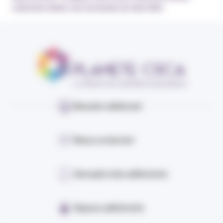
LINKEDIN GRÂCE AUX SESSIONS DE RENTRÉE
Devenir adhérent
Nous contacter
Annuaire des adhérents
Espace adhérents