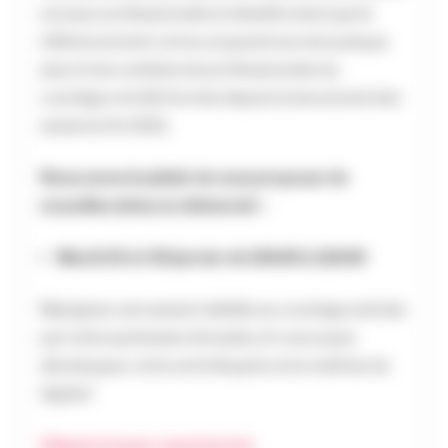
sociaux professionnels (LinkedIn) ainsi que le
référencement, ont eu un grand succès puisque
plus d’une centaine de professionnels du
courtage ont été formés depuis le lancement des
sessions fin 2021.
Nous avons le plaisir de vous proposer de
nouvelles dates en distanciel :
Mardi 23 et 30 janvier de 10h00 à 12h00
Rejoignez une session dédiée au courtage animée
par notre partenaire Actusite, et vous aussi,
développez votre activité grâce à la maîtrise du
digital !
Cliquez ici pour vous inscrire