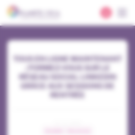
Panneau de gestion des cookies
TOUS EN LIGNE MAINTENANT
: FORMEZ-VOUS SUR LE
RÉSEAU SOCIAL LINKEDIN
GRÂCE AUX SESSIONS DE
RENTRÉE
21 / 12 / 2023
Actualités
Nos services