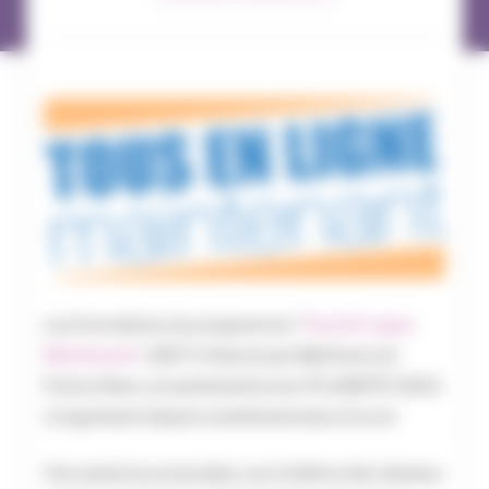
Les formations du programme “
Tous En Ligne
Maintenant
”, 100 % financé par Bpifrance et
France Num, en partenariat avec PLANETE CSCA
s’organisent depuis maintenant plus d’un an.
Ces sessions proposées, sur le thème des réseaux