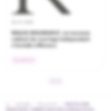
30 / 07 / 2026
RAGAS INSURANCE : un nouveau
cabinet de courtage indépendant
s’installe à Monaco
Nos adhérents
›
›
›
Actualités
Nos services
TOUS EN LIGNE
MAINTENANT : FORMEZ-VOUS SUR LE RÉSEAU SOCIAL