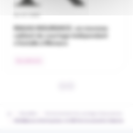
30 / 07 / 2026
RAGAS INSURANCE : un nouveau
cabinet de courtage indépendant
s’installe à Monaco
Nos adhérents
›
›
Actualités
Environnement du courtage d’assurances
›
Défaillances d’entreprises : le SDI tire la sonnette d’alarme