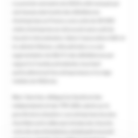
Le premier semestre de 2024 a été marqué par
une hausse alarmante des défaillances
d’entreprises en France, avec près de 30 000
chefs d’entreprise se retrouvant sans outil de
travail ni rémunération. Selon l’association GSC et
le cabinet Altares, cette période a vu une
augmentation de 18,4 % des défaillances par
rapport à l’année précédente, touchant
particulièrement les entrepreneurs d’un âge
médian de 45,8 ans.
Marc Sanchez, délégué du Syndicat des
indépendants et des TPE (SDI), alerte sur la
gravité de la situation. Les entreprises les plus
touchées sont celles qui ont plus de cinq ans,
voire dix ans d’existence, employant souvent