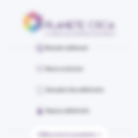
Devenir adhérent
Nous contacter
Annuaire des adhérents
Espace adhérents
Recevoir la newsletter