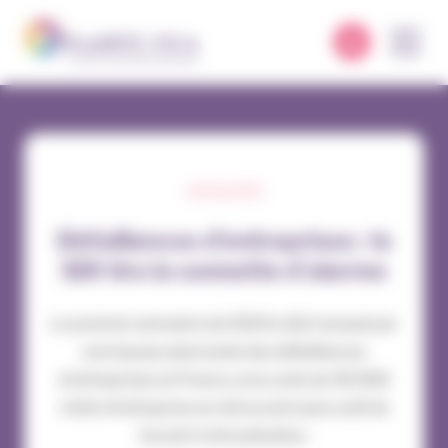
Panneau de gestion des cookies
ACTUALITÉS
Défaillances d’entreprises : le
SDI tire la sonnette d’alarme
Le premier semestre de 2024 a été marqué par
une hausse alarmante des défaillances
d'entreprises en France, avec près de 30 000
chefs d'entreprise se retrouvant sans outil de
travail ni rémunération.