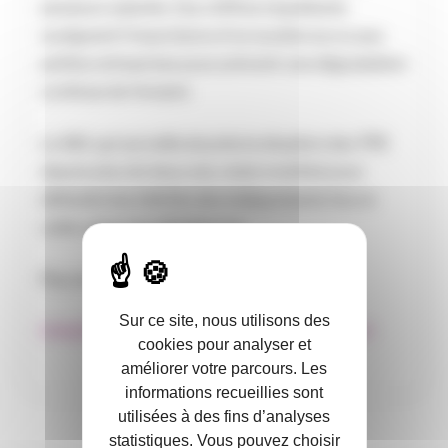
plusieurs salariés. Ces chiffres inquiétants
soulignent l’importance d’un soutien accru aux
petites entreprises pour prévenir une dégradation
continue de l’emploi.
Le SDI, qui surveille de près la situation des TPE
depuis plus de deux ans, reste mobilisé pour
défendre les intérêts des indépendants face à
cette vague de défaillances.
Pour en savoir plus :
Sur ce site, nous utilisons des
ENQUÊTE – Etat des lieux des TPE – T2 2024
cookies pour analyser et
améliorer votre parcours. Les
informations recueillies sont
utilisées à des fins d’analyses
statistiques. Vous pouvez choisir