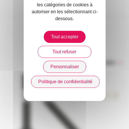
les catégories de cookies à
autoriser en les sélectionnant ci-
dessous.
DANS L’ACTUALITÉ
Tout accepter
Tout refuser
Toute l’actualité
Personnaliser
Politique de confidentialité