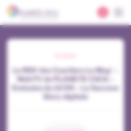
Panneau de gestion des cookies
NOS VIDÉOS
Le RDV des Courtiers Le Mag’ –
WebTV de PLANETE CSCA –
Emission du 12/09 – La Success
Story digitale
04 / 06 / 2024