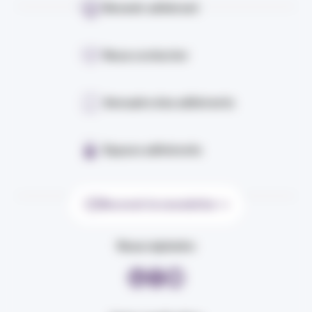
Devenir adhérent
Nous contacter
Annuaire des adhérents
Espace adhérents
Recevoir la newsletter
Nous rejoindre