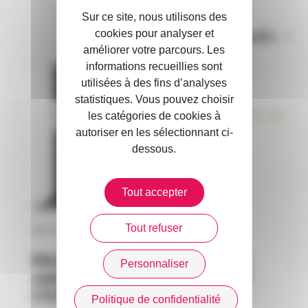
Sur ce site, nous utilisons des
cookies pour analyser et
Toute l’actualité
améliorer votre parcours. Les
informations recueillies sont
utilisées à des fins d’analyses
statistiques. Vous pouvez choisir
les catégories de cookies à
autoriser en les sélectionnant ci-
dessous.
Tout accepter
Tout refuser
30 / 07 / 2026
RAGAS INSURANCE : un nouveau
Personnaliser
cabinet de courtage indépendant
s’installe à Monaco
Politique de confidentialité