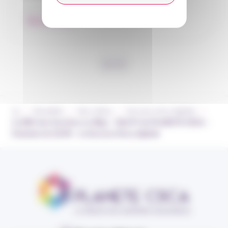
Nos adhérents
›
›
›
›
Actualités
Nos vidéos
Success story digitale
Le RDV des Courtiers Le Mag’ – WebTV de PLANETE CSCA –
Emission du 12/09 – La Success Story digitale