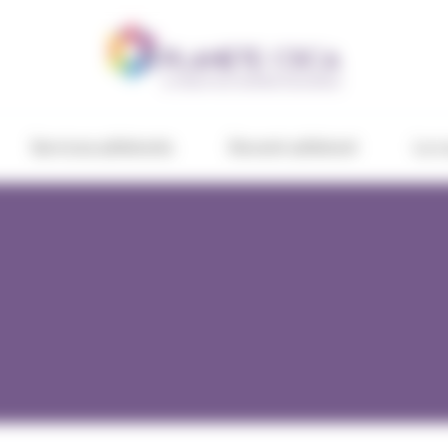
Services adhérents
Devenir adhérent
Le c