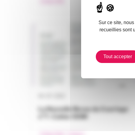
Collège DOM
Sur ce site, nous
recueillies sont 
Tout accepter
06 / 07 / 2022
La Nouvelle Revue du Courtage
n°7 : Cahier DOM
Collège DOM
Collèges