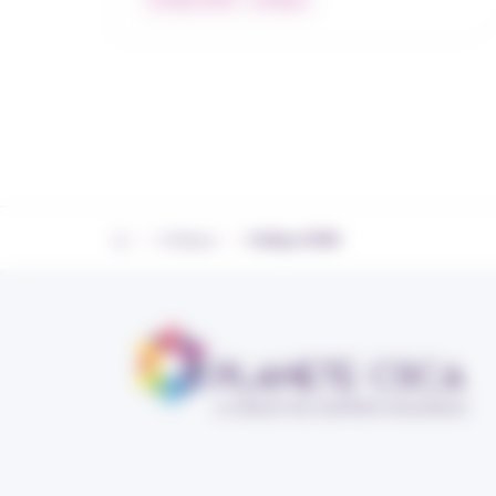
›
›
Collèges
Collège DOM