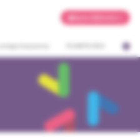
Espace Adhérents
ourtage d’assurances
PLANETE CSCA