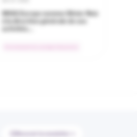
28 / 07 / 2026
MSIG Europe nomme Olivier Reiz
à la direction générale de ses
activités…
Environnement du courtage d’assurances
Recevoir la newsletter