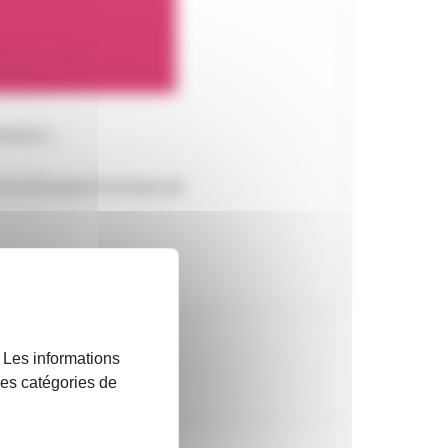
esure ».
 et d’évaluer le niveau de
. Les informations
 les catégories de