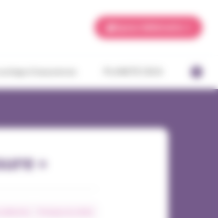
Espace Adhérents
ourtage d’assurances
PLANETE CSCA
ure »
 adhérents
Pratiques du métier