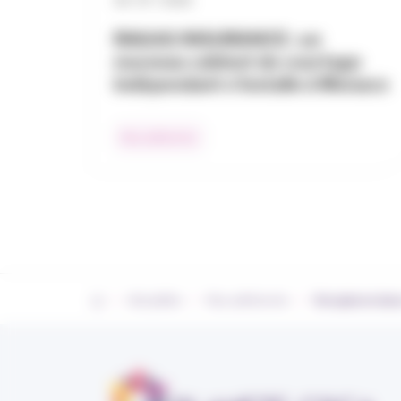
30 / 07 / 2026
RAGAS INSURANCE : un
nouveau cabinet de courtage
indépendant s’installe à Monaco
Nos adhérents
›
›
›
Actualités
Nos adhérents
Verspieren lan