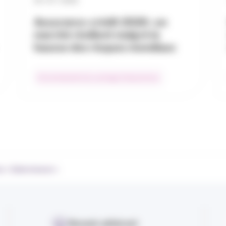
29 / 07 / 2026
Assurance-crédit 2026 : un
marché résilient malgré la
hausse des risques mondiaux
Environnement du courtage d’assurances
ce « Cybermesure »
Devenir adhérent