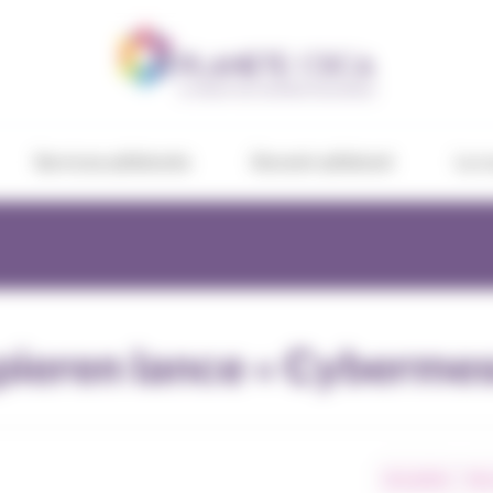
Services adhérents
Devenir adhérent
Le c
pieren lance « Cybermes
Actualités
Nos