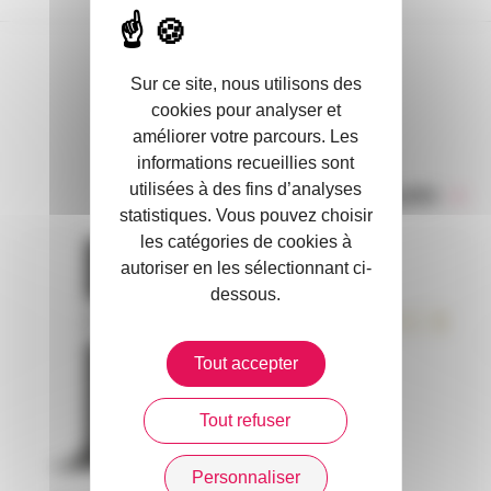
Sur ce site, nous utilisons des
DANS L’ACTUALITÉ
cookies pour analyser et
améliorer votre parcours. Les
informations recueillies sont
utilisées à des fins d’analyses
Toute l’actualité
statistiques. Vous pouvez choisir
les catégories de cookies à
autoriser en les sélectionnant ci-
dessous.
Tout accepter
Tout refuser
Personnaliser