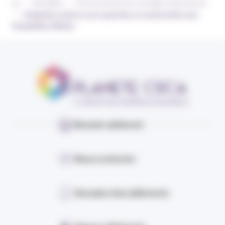
›
›
Actualités
Environnement du courtage d’assurances
›
Sedgwick renforce son expertise en construction avec
l’acquisition d’Adner
Devenir adhérent
Nous contacter
Annuaire des adhérents