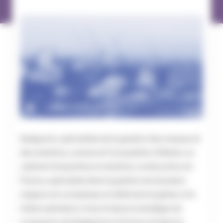
Sedgwick, spécialiste de la gestion des risques et
des sinistres, a annoncé l’acquisition d’Adner, un
cabinet d’expertise en sinistres construction en
France, spécialisé dans la gestion de dossiers
majeurs et complexes en bâtiment et génie civil.
Cette opération s’inscrit dans la stratégie de
croissance de Sedgwick en France et dans le