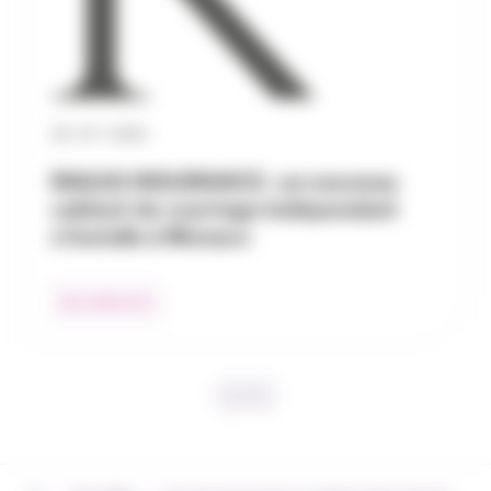
30 / 07 / 2026
RAGAS INSURANCE : un nouveau
cabinet de courtage indépendant
s’installe à Monaco
Nos adhérents