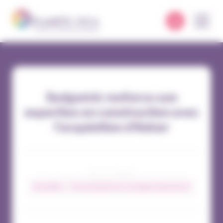
Panneau de gestion des cookies
Sedgwick renforce son
expertise en construction avec
l’acquisition d’Adner
10 / 11 / 2023
Actualités
Environnement du courtage d’assurances