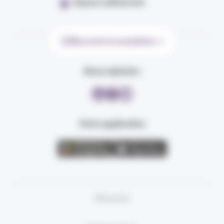
Espace adhérents
Recevoir la newsletter
Nous rejoindre
Votre application
Plan du site