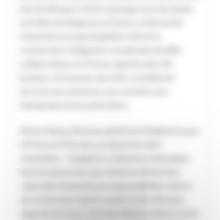
plus de 65 pays, et de la synergie avec les autres
activités de Sedgwick en France, notamment
l’expertise en responsabilité civile et en
construction. Sedgwick compte plus de 950
collaborateurs en France, répartis dans 35
bureaux, et propose une offre complète de
services aux assureurs, aux courtiers, aux
entreprises et aux particuliers.
Xavier Gazay, directeur général de Sedgwick pour
la France et l’Europe, se réjouit de cette
acquisition : « Sedgwick s’attache à rationaliser
les processus pour ses clients en offrant des
capacités d’expertise en responsabilité civile et
en construction dans le cadre d’une offre plus
large de services. L’arrivée d’Adner renforce notre