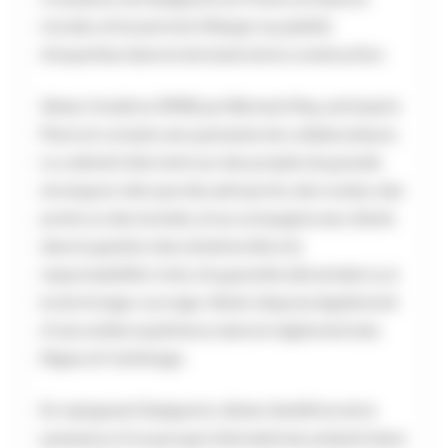
monde, et lui permet d’élargir sa palette
d’expertise dans le domaine de la construction.
Adner, fondé en 1998 par Bernard Hay, est basé à
Paris et compte une quinzaine de collaborateurs.
Le cabinet intervient sur des projets de grande
envergure, tels que des aéroports, des routes, des
ponts ou des tunnels, et accompagne ses clients
dans la gestion des sinistres liés à la
responsabilité civile, à la garantie décennale ou à
la dommage-ouvrage. Adner dispose également
d’une solide expérience dans le règlement des
litiges et l’arbitrage.
En rejoignant Sedgwick, Adner bénéficie de la
puissance d’un groupe international, présent dans