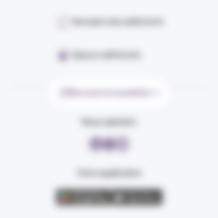
Annuaire des adhérents
Espace adhérents
Recevoir la newsletter
Nous rejoindre
Votre application