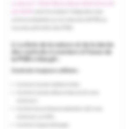
Le décret n° 2024-561 du 18 juin 2024 (JO du 20
juin 2024)
vient formaliser l’intégration des
actions préalables au recrutement (AFPR) au
nouveau périmètre des POEI.
1. La liste de la nature et de la durée
des contrats à conclure à l’issue de
la POEI s’élargit :
Contrats toujours utilisés :
Contrat à durée indéterminée ;
Contrat à durée déterminée de 12 mois
minimum ;
Contrat de professionnalisation (12 mois
minimum ou CDI) ;
Contrat d’apprentissage.