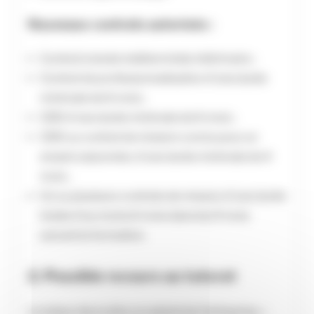
Nouveaux contrats autorisés :
Contrat à durée indéterminée intérimaire ;
Contrat de professionnalisation d’une durée
minimale de 6 mois ;
CDD d’une durée minimale de 6 mois ;
CDD ou contrat de mission conclu pour un
emploi saisonnier, d’une durée minimale de 4
mois ;
Un ou plusieurs contrats de mission d’une durée
totale d’au moins 6 mois dans les 9 mois
suivant la formation.
2. Possible recours au tutorat
Le tuteur devra être un salarié de l’entreprise, «