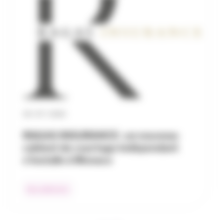
30 / 07 / 2026
RAGAS INSURANCE : un nouveau
cabinet de courtage indépendant
s’installe à Monaco
Nos adhérents