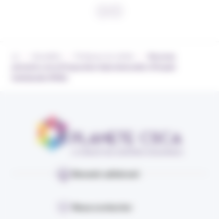
›
›
›
Actualités
Pratiques du métier
Nouveau
périmètre de la Préparation Opérationnelle à l’Emploi
Individuelle (POEI)
Devenir adhérent
Nous contacter