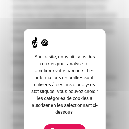
volontaire et justifiant d’une expérience d’au
moins deux ans en rapport avec les compétences
requises pour occuper l’emploi correspondant à
l’offre déposée par l’entreprise auprès de France
Travail ».
Le tuteur ne pourra pas encadrer plus de 3
Sur ce site, nous utilisons des
demandeurs d’emploi.
cookies pour analyser et
améliorer votre parcours. Les
Le tuteur peut être l’employeur si aucun salarié ne
informations recueillies sont
utilisées à des fins d’analyses
remplit les critères requis et s’il dispose des
statistiques. Vous pouvez choisir
compétences ad hoc (limite de deux demandeurs
les catégories de cookies à
d’emploi).
autoriser en les sélectionnant ci-
dessous.
A l’issue de la période de tutorat, un document,
signé par l’employeur, le tuteur et le demandeur