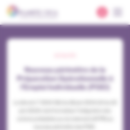
Panneau de gestion des cookies
ACTUALITÉS
Nouveau périmètre de la
Préparation Opérationnelle à
l’Emploi Individuelle (POEI)
Le décret n° 2024-561 du 18 juin 2024 (JO du 20
juin 2024) vient formaliser l’intégration des
actions préalables au recrutement (AFPR) au
nouveau périmètre des POEI.