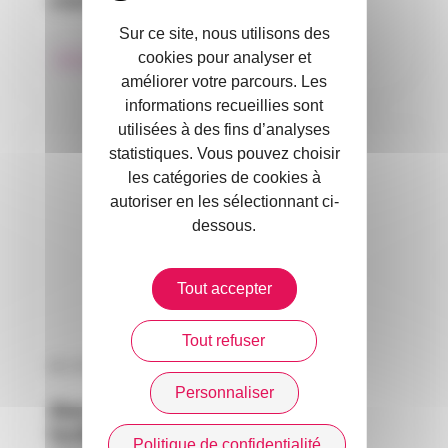
courtage
Sur ce site, nous utilisons des
cookies pour analyser et
Actualités
Nos adhérents
Pratiques du métier
améliorer votre parcours. Les
informations recueillies sont
utilisées à des fins d’analyses
statistiques. Vous pouvez choisir
les catégories de cookies à
autoriser en les sélectionnant ci-
dessous.
Tout accepter
Tout refuser
18 / 04 / 2023
Personnaliser
Avec My Hiscox, l’assureur veut
faciliter la souscription pour les
Politique de confidentialité