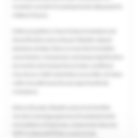
montant cumulé d’investissements dépassant le
milliard d’euros.
Cette acquisition s’inscrit dans la tendance de
diversification amorcée par Odealim depuis
plusieurs années. Dans un marché immobilier
sous tension, marqué par une baisse significative
du nombre de transactions et des conditions
d’accès au crédit restreintes, la société voit dans
cette nouvelle branche une opportunité de
croissance.
Grâce à Euodia, Odealim prévoit de faciliter
l’accès à une large gamme d’investissements
immobiliers et financiers, notamment dans les
SCPI, le dispositif Pinel, ou encore les