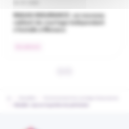
30 / 07 / 2026
RAGAS INSURANCE : un nouveau
cabinet de courtage indépendant
s’installe à Monaco
Nos adhérents
›
›
Actualités
Environnement du courtage d’assurances
›
Odealim : cap sur la gestion de patrimoine