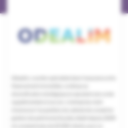
Odealim, courtier spécialisé dans l’assurance et le
financement immobilier, continue sa
diversification stratégique en ajoutant une corde
supplémentaire à son arc. L’entreprise vient
d’annoncer l’acquisition du cabinet de conseil en
gestion de patrimoine Euodia, établi depuis 2009
et comptant plus de 10 000 clients, pour un