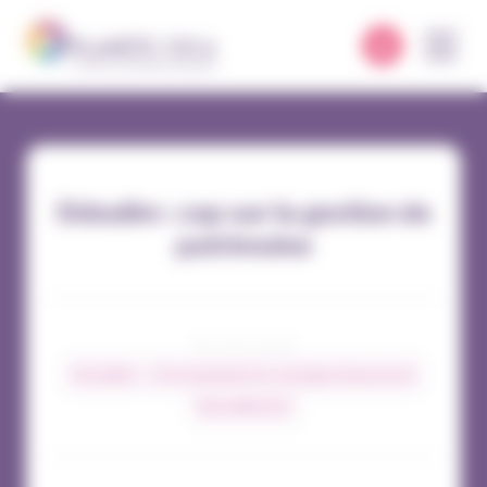
Panneau de gestion des cookies
Odealim : cap sur la gestion de
patrimoine
05 / 04 / 2024
Actualités
Environnement du courtage d’assurances
Nos adhérents