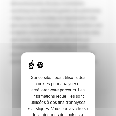
démembrements. De plus, l’orientation
numérique du cabinet de gestion de patrimoine
s’aligne avec la stratégie de digitalisation des
parcours clients d’Odealim. Cette transition vers
le digital comprend des outils tels que des sites
spécialisés, une application alimentée par
l’intelligence artificielle pour des conseils
personnalisés, ainsi qu’une plateforme CRM
permettant une gestion efficace des dossiers.
Sur ce site, nous utilisons des
cookies pour analyser et
améliorer votre parcours. Les
informations recueillies sont
utilisées à des fins d’analyses
statistiques. Vous pouvez choisir
les catégories de cookies à