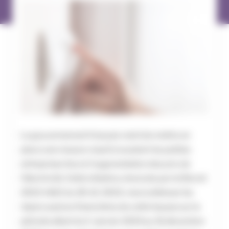
Le gouvernement français vient de mettre en
place une mesure visant à soutenir les petites
entreprises face à l’augmentation des prix de
l’électricité. Cette initiative, énoncée par le Décret
2023-1422 du 30-12-2023, vise à atténuer les
répercussions financières de cette hausse sur la
période allant du 1
janvier 2024 au 31 décembre
er