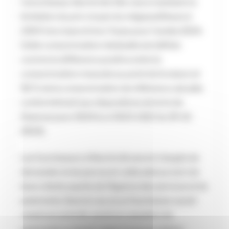
l’amortisseur électricité. Elle vise à maintenir la
limitation du prix moyen du mégawattheure à
230 € hors taxe et hors Turpe pour l’année 2024.
Cette consommation résiduelle est définie
comme la différence positive entre la
consommation mesurée au point de livraison et
90 % de la consommation de référence calculée
conformément aux dispositions de la loi de
finances pour 2024 (Loi 2023-1322 du 29-12-
2023).
Les fournisseurs d’électricité seront chargés de
demander et de percevoir cette aide au nom de
leurs clients auprès de l’Agence des services et de
paiements. Dans le cas où un fournisseur aurait
cessé son activité, serait en cessation de