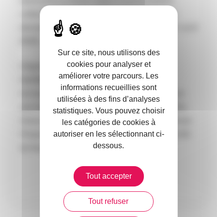
paiements ou ferait l’objet d’une procédure
collective, les entreprises pourront faire une
demande directe d’aide à l’agence avant le 1
avril
er
2025.
Sur ce site, nous utilisons des
cookies pour analyser et
L’Agence de services et de paiement sera
améliorer votre parcours. Les
habilitée à contrôler les aides allouées et à
informations recueillies sont
recouvrer les sommes indûment versées, avec
utilisées à des fins d’analyses
une majoration de 10 % en cas de fraude. Cette
statistiques. Vous pouvez choisir
mesure vise ainsi à soutenir les TPE et à atténuer
les catégories de cookies à
l’impact des fluctuations des prix de l’électricité
autoriser en les sélectionnant ci-
dessous.
sur leur budget pour l’année 2024.
Tout accepter
Tout refuser