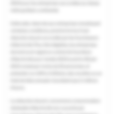
2024 pour les entreprises raccordées au réseau
métropolitain continental.
Cette aide, réservée aux entreprises remplissant
certaines conditions, prend la forme d’une
réduction de prix accordée par les fournisseurs
d’électricité. Pour être éligibles, les entreprises
doivent avoir signé un contrat de fourniture
d’électricité pour l’année 2024 avant le 30 juin
2023, employer moins de 10 personnes, et
présenter un chiffre d’affaires, des recettes ou un
total de bilan annuels n’excédant pas 2 millions
d’euros.
La réduction de prix concerne la consommation
résiduelle d’électricité non couverte par