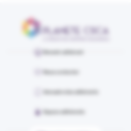
Devenir adhérent
Nous contacter
Annuaire des adhérents
Espace adhérents