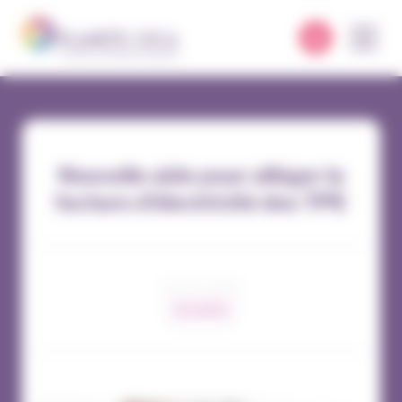
Panneau de gestion des cookies
Nouvelle aide pour alléger la
facture d’électricité des TPE
18 / 01 / 2024
Actualités