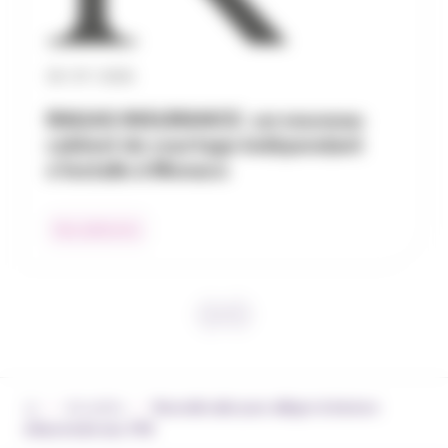
30 / 07 / 2026
RAGAS INSURANCE : un nouveau
cabinet de courtage indépendant
s’installe à Monaco
Nos adhérents
›
›
Actualités
Nouvelle aide pour alléger la facture
d’électricité des TPE