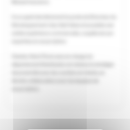
Mutual Insurance.
Il occupait dernièrement le poste de Directeur du
Développement chez Add Value et possède une
solide expérience commerciale, couplée de son
expertise en souscription.
Charles-Henri Pavie sera en charge du
département Distribution et mènera la stratégie
de proximité avec les courtiers et clients, en
étroite collaboration avec les équipes de
souscription.