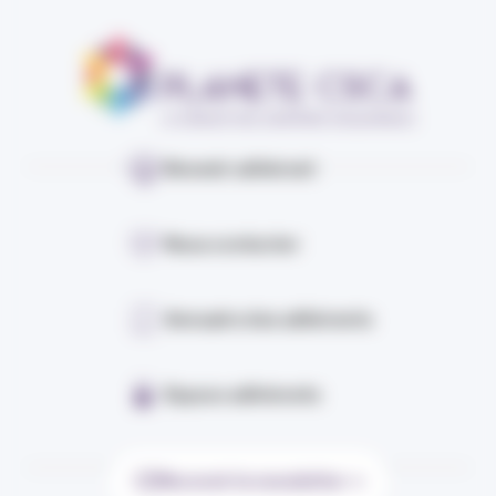
Devenir adhérent
Nous contacter
Annuaire des adhérents
Espace adhérents
Recevoir la newsletter