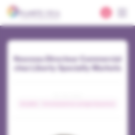
Panneau de gestion des cookies
Nouveau Directeur Commercial
chez Liberty Specialty Markets
20 / 06 / 2022
Actualités
Environnement du courtage d’assurances