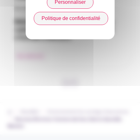
Personnaliser
30 / 07 / 2026
Politique de confidentialité
RAGAS INSURANCE : un nouveau
cabinet de courtage indépendant
s’installe à Monaco
Nos adhérents
›
›
Actualités
Environnement du courtage d’assurances
›
Nouveau Directeur Commercial chez Liberty Specialty
Markets