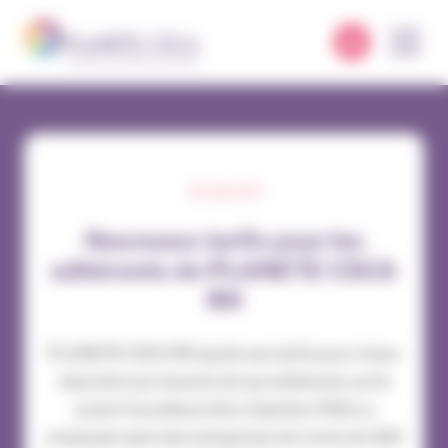
Panneau de gestion des cookies
ACTUALITÉS
Nouveaux tarifs pour les
adhérents de PLANETE CSCA
RH
PLANETE CSCA RH ajuste ses tarifs pour mieux
répondre aux besoins de ses adhérents, qu'ils
soient Travailleurs Non-Salariés (TNS) ou
employés dans des entreprises de moins de 300