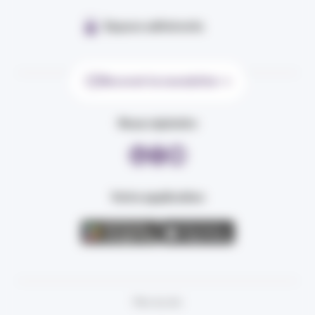
Espace adhérents
Recevoir la newsletter
Nous rejoindre
Votre application
Plan du site