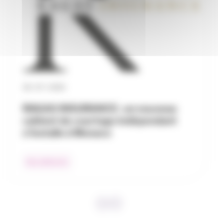
30 / 07 / 2026
RAGAS INSURANCE : un nouveau
cabinet de courtage indépendant
s’installe à Monaco
Nos adhérents