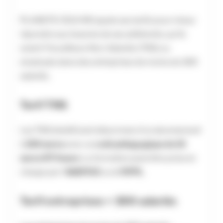
PLANETE CSCA RH ajuste ses tarifs pour mieux
répondre aux besoins de ses adhérents, qu’ils
soient Travailleurs Non-Salariés (TNS) ou
employés dans des entreprises de moins de 300
salariés.
Tarif TNS
Les TNS bénéficient désormais d’un abonnement
à
150 euros
avec un
coût pédagogique de 15
euros HT/heure
. La formation peut être prise en
charge par l’
AGEFICE
ou le
FIFPL
.
Tarif entreprises < 300 salariés