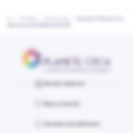
›
›
›
Actualités
Nos services
Nouveaux tarifs pour les
adhérents de PLANETE CSCA RH
Devenir adhérent
Nous contacter
Annuaire des adhérents