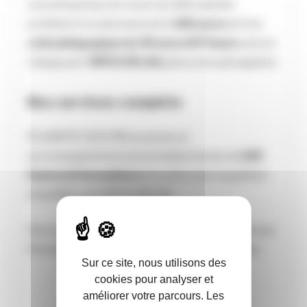
Les entreprises de moins de 300 salariés
profitent d’un abonnement à
100 euros
et d’un
coût pédagogique de 30 euros HT/heure
, pris en
charge par l’
OPCO ATLAS
grâce à la subrogation.
Des services complets
PLANETE CSCA RH propose un
accompagnement personnalisé et plus de
150
heures de formations
à la carte, avec la gestion
simplifiée via l’OPCO ATLAS.
Ces nouveaux tarifs renforcent l’accessibilité aux
formations pour les professionnels du secteur.
Sur ce site, nous utilisons des
cookies pour analyser et
améliorer votre parcours. Les