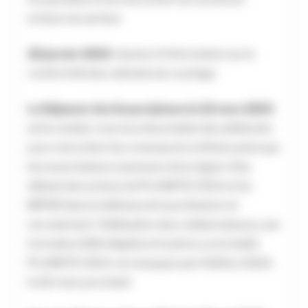
acteurs du secteur
26 janvier 2023
: réunion d’information sur la
conformité des cabinets de courtage
Le Déjeuner des Souscripteurs le 22 mars 2023
est le rendez vous incontournable des adhérents
pour rencontrer les consoeurs/confrères ainsi que
les souscripteurs assureurs de la région. Des
débats (les actions de PLANETE CSCA et du
BIPAR dans la défense de la profession et
recrutement / fidélisation des collaborateurs), une
formation DDA éligible et toute la convivialité
PLANETE CSCA, ne manquez pas l’édition 2024,
le 26 mars prochain!