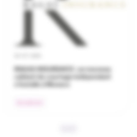
30 / 07 / 2026
RAGAS INSURANCE : un nouveau
cabinet de courtage indépendant
s’installe à Monaco
Nos adhérents