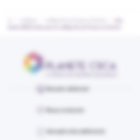
›
›
›
Collèges
Collège Île-de-France et Centre
Une
année 2023 active pour le collège Ile-de-France et Centre
Devenir adhérent
Nous contacter
Annuaire des adhérents