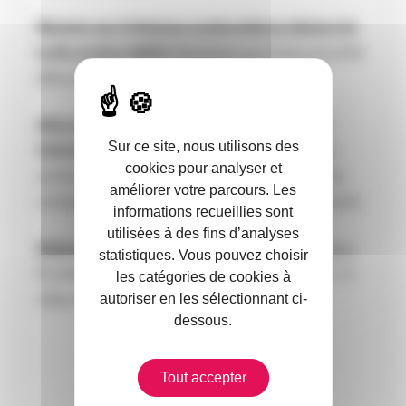
Réunion sur 2 thèmes conformité en distanciel
le 18 octobre 2023
: Résiliation en 3 clics et la RIS
(Rémunération des courtiers)
Afterwork dirigeants adhérents PLANETE
Sur ce site, nous utilisons des
CSCA IDFC du 27 novembre 2023
: bilan des
cookies pour analyser et
actions de PLANETE CSCA et à venir suite à la
améliorer votre parcours. Les
consultation du 28/06/23 et afterwork convivial
informations recueillies sont
utilisées à des fins d’analyses
Déjeuner de Noel du 12/12/23
: tous les collèges
statistiques. Vous pouvez choisir
PLANETE CSCA sont mobilisés et pour IDFC , 3
les catégories de cookies à
autoriser en les sélectionnant ci-
villes: Paris, Evry et Plaisir
dessous.
Tout accepter
RETROUVEZ D’ORES ET DEJA LE