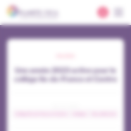
Panneau de gestion des cookies
COLLÈGES
Une année 2023 active pour le
collège Ile-de-France et Centre
29 / 12 / 2023
Collège Île-de-France et Centre
Collèges
Nos adhérents