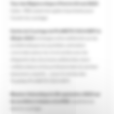
Tour des Régions étape à Paris le 10 mai 2023
:
Cyber , RSE autant de sujets importants pour
l’avenir du courtage
Soirée du Courtage de PLANETE CSCA IDFC le
28 juin 2023
: échanges entre adhérents sur les
problématiques du quotidien, animation
conviviale autour du vin et soirée avec les
dirigeants des structures adhérentes, leurs
collaborateurs et les professionnels du secteur
(assureurs, experts …) pour la remise des
Trophées PLANETE CSCA IDFC
Réunion thématique le 06 septembre 2023 sur
les sociétés à mission et la RSE
: expériences
dans le courtage