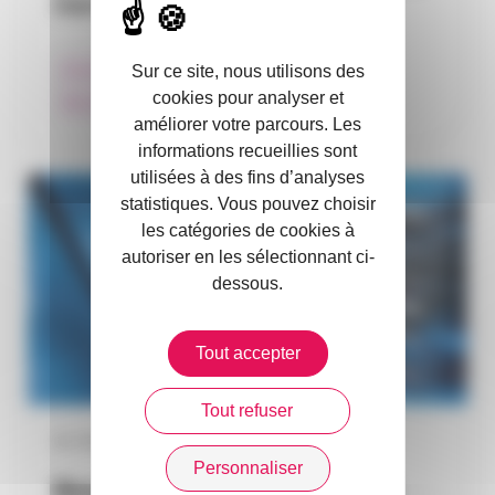
marques
Sur ce site, nous utilisons des
Environnement du courtage d’assurances
cookies pour analyser et
Nos adhérents
améliorer votre parcours. Les
informations recueillies sont
utilisées à des fins d’analyses
statistiques. Vous pouvez choisir
les catégories de cookies à
autoriser en les sélectionnant ci-
dessous.
Tout accepter
Tout refuser
12 / 02 / 2025
Personnaliser
Bessé, leader du Baromètre des