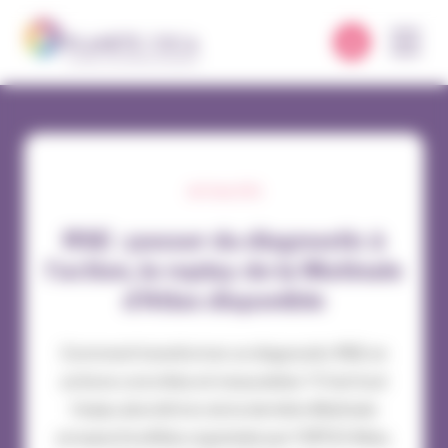
Panneau de gestion des cookies
ACTUALITÉS
RSE : passer du diagnostic à
l’action, le replay de la Matinale
d’Atlas disponible
Comment transformer un diagnostic RSE en
actions concrètes et mesurables ? C’est tout
l’enjeu abordé lors de la dernière Matinale
prospectiveAtlas organisée par l’OPCO Atlas,