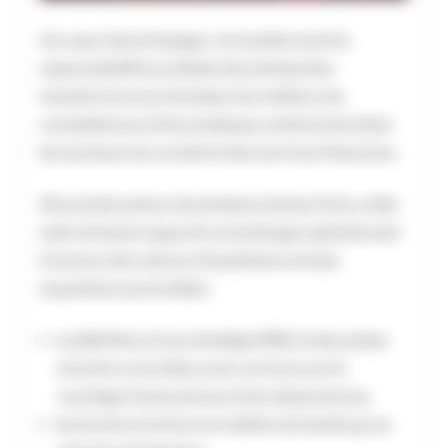
Au cœur des échanges : la manière dont la
responsabilité sociétale des entreprises
transforme en profondeur les métiers, les
compétences et les pratiques, notamment dans
les secteurs du conseil et des services financiers.
Structurée autour de plusieurs temps forts, cette
web-émission apporte un éclairage opérationnel
à travers des retours d’expérience et des
expertises sectorielles :
la définition d’une stratégie RSE et des pistes
d’action concrètes, avec un focus sur le
courtage d’assurances et de réassurances,
les leviers d’action en matière de handicap au