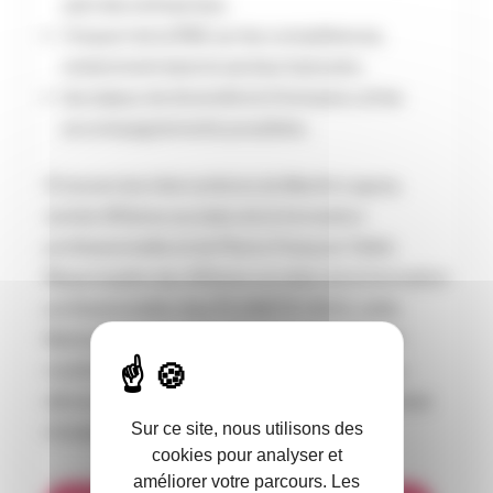
sein des entreprises,
l’impact de la RSE sur les compétences,
notamment dans le secteur bancaire,
les enjeux de diversité et d’inclusion, et les
accompagnements possibles.
À travers les interventions de Martin Legras,
Juriste Affaires sociales de la formation
professionnelle et de Pierre-François Tallet,
Responsable des Affaires sociales de la formation
professionnelle chez PLANETE CSCA, cette
Matinale propose ainsi des clés directement
mobilisables pour structurer et déployer une
démarche RSE efficace, en passant d’une phase
Sur ce site, nous utilisons des
d’analyse à une logique d’action.
cookies pour analyser et
améliorer votre parcours. Les