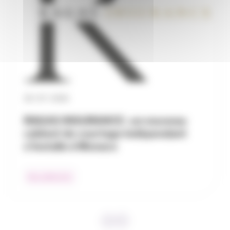
30 / 07 / 2026
RAGAS INSURANCE : un nouveau
cabinet de courtage indépendant
s’installe à Monaco
Nos adhérents