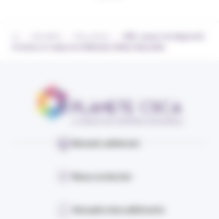
›
›
›
Actualités
Nos actions
RSE : passer du diagnostic
à l’action, le replay de la Matinale d’Atlas disponible
Devenir adhérent
Nous contacter
Annuaire des adhérents