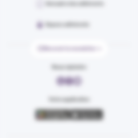
Annuaire des adhérents
Espace adhérents
Recevoir la newsletter
Nous rejoindre
Votre application