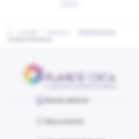
›
›
›
Actualités
Nos actions
À la découverte du
courtage d’assurances
Devenir adhérent
Nous contacter