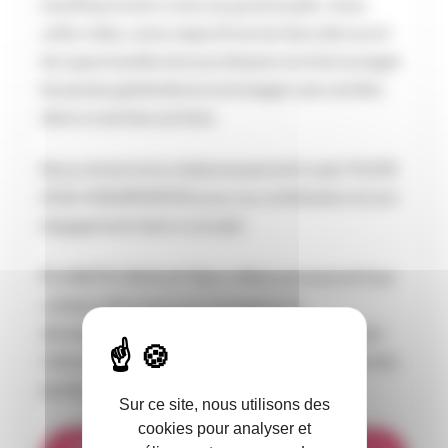
insuffisamment connu du grand public. Avec
cette vidéo, notre objectif est de faire découvrir
les opportunités de la profession et d’encourager
les jeunes générations à envisager une carrière
dans ce secteur porteur.
Nous remercions chaleureusement Leyla YILDIZ
(CGA ASSURANCES) pour sa contribution et son
engagement dans ce projet.
PLANETE CSCA et l’Opco Atlas poursuivent leur
collaboration pour accompagner le
développement des compétences et favoriser
l’attractivité des métiers du courtage auprès des
jeunes et des futurs talents.
Sur ce site, nous utilisons des
cookies pour analyser et