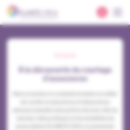
Panneau de gestion des cookies
ACTUALITÉS
À la découverte du courtage
d’assurances
Dans un secteur en constante évolution, le métier
de courtier en assurances et réassurances
demeure essentiel mais parfois méconnu. Afin de
valoriser cette profession et de sensibiliser les
jeunes talents, PLANETE CSCA, en partenariat