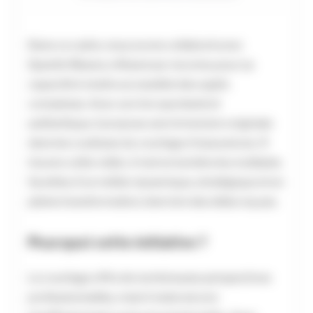
Dans ce cadre, nous avons collaboré avec
Quentin Resera, influenceur reconnu pour sa
capacité à rendre accessible des sujets
complexes. Avec son ton spontané et
authentique, il propose une immersion originale
dans les coulisses du courtage d’assurances. À
travers cette vidéo, il met en lumière les multiples
facettes d’un métier dynamique, stratégique et en
pleine transformation, bien loin des idées reçues.
Pourquoi cette initiative ?
Le courtage offre de nombreuses perspectives
professionnelles, mais il reste encore