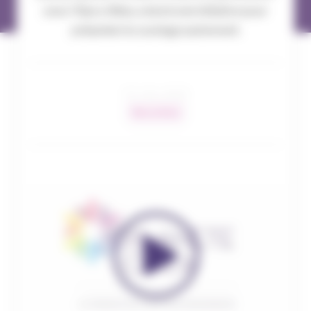
avec l’Opco Atlas, a lancé une initiative pour
présenter le courtage autrement.
07 / 02 / 2025
Nos actions