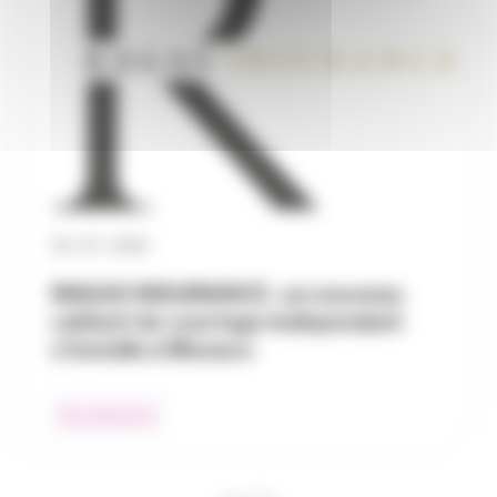
30 / 07 / 2026
RAGAS INSURANCE : un nouveau
cabinet de courtage indépendant
s’installe à Monaco
Nos adhérents