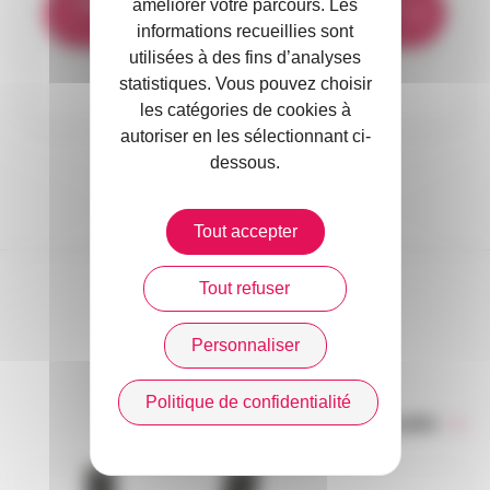
Visionnez la vidéo ici
pour découvrir le
améliorer votre parcours. Les
courtage sous un nouvel angle !
informations recueillies sont
utilisées à des fins d’analyses
statistiques. Vous pouvez choisir
les catégories de cookies à
autoriser en les sélectionnant ci-
dessous.
Tout accepter
Tout refuser
DANS L’ACTUALITÉ
Personnaliser
Politique de confidentialité
Toute l’actualité