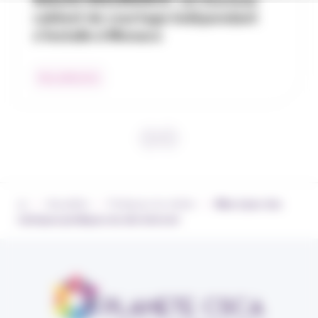
cabinet de courtage indépendant
s’installe à Monaco
Nos adhérents
›
›
›
Actualités
Pratiques du métier
Mise à jour des
rubriques juridiques du site internet