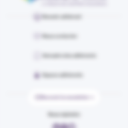
Devenir adhérent
Nous contacter
Annuaire des adhérents
Espace adhérents
Recevoir la newsletter
Nous rejoindre