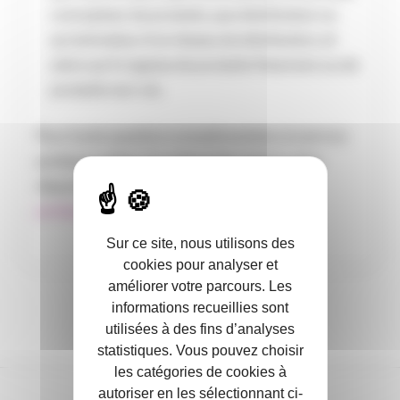
concepteur de produits, que distributeur ou
qu’animateur d’un réseau de distribution, et
selon qu’il s’agisse de produits financiers ou de
produits non-vie.
Pour toute question complémentaire, le service
juridique métier et conformité reste à votre
disposition par mail :
juridiquemetier@planetecsca.fr
Sur ce site, nous utilisons des
cookies pour analyser et
améliorer votre parcours. Les
informations recueillies sont
utilisées à des fins d’analyses
statistiques. Vous pouvez choisir
les catégories de cookies à
autoriser en les sélectionnant ci-