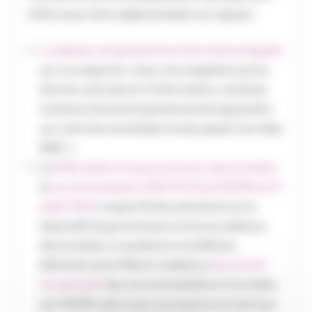
d’être à jour de la réglementation en vigueur :
Le tableau récapitulant les informations légales
sur vos supports : nous vous rappelons qu’au
titre de votre devoir d’information, certaines
mentions doivent impérativement apparaitre
sur votre documentation (mail, papier à en-tête,
DER…).
La
FAQ relative à la gouvernance des produits
:
la
recommandation 2023-R-01 de l’ACPR du 17
juillet 2023
a apporté des précisions sur le
dispositif de gouvernance et de surveillance
des produits. Le syndicat a modifié les
éléments de la FAQ et a réalisé un
document
récapitulatif
des recommandations formulées
par l’ACPR, selon que vous exercez en tant que