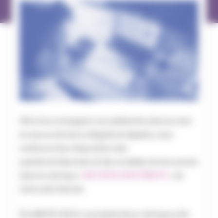
Afin d’accompagner nos adhérents dans la mise
en œuvre de leurs obligations légales, nous
mettons à leur disposition des
questions/réponses et des modèles de document,
dans la rubrique «
METIER/CONFORMITE
» de
notre site internet.
PLANETE CSCA a actualisé deux rubriques afin