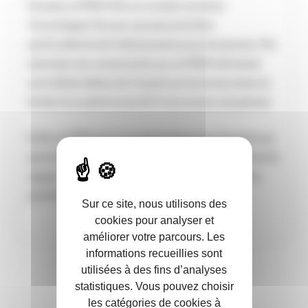
Ensuite, le PER offre un certain nombre
d’avantages fiscaux qui peuvent être
particulièrement intéressants pour les jeunes. Par
exemple, les versements sur un PER individuel
sont déductibles de l’impôt sur le revenu dans la
limite d’un plafond de 10 % du revenu net global.
Enfin, le PER est un produit d’épargne flexible qui
permet aux épargnants de choisir entre différents
supports d’investissement, en fonction de leur
profil de risque.
Sur ce site, nous utilisons des
cookies pour analyser et
améliorer votre parcours. Les
informations recueillies sont
utilisées à des fins d’analyses
statistiques. Vous pouvez choisir
les catégories de cookies à