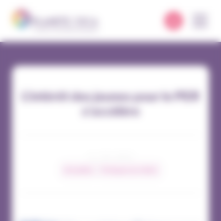
Panneau de gestion des cookies
L’intérêt des jeunes pour le PER
s’accélère
11 / 09 / 2023
Actualités
Pratiques du métier