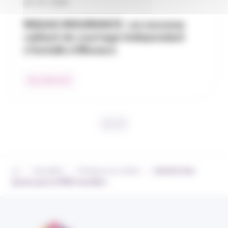
30 / 07 / 2026
RAGAS INSURANCE : un nouveau
cabinet de courtage indépendant
s’installe à Monaco
Nos adhérents
›
›
›
Actualités
Pratiques du métier
L’intérêt des
jeunes pour le PER s’accélère