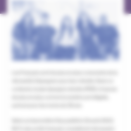
Les Français sont de plus en plus conscients de la
nécessité d’épargner pour leur retraite. Dans ce
contexte, le plan épargne retraite (PER) s’impose
de plus en plus comme la solution privilégiée,
surtout pour les moins de 35 ans
Selon un baromètre Ifop publié le 31 août 2023,
84 % des actifs français considèrent nécessaire