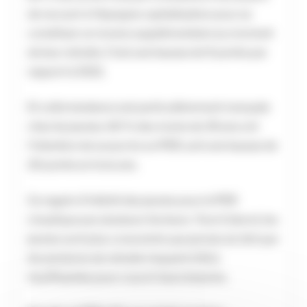
de recourir à l’épargne capitalisation pour se
constituer un revenu supplémentaire au moment
de leur retraite. C’est une hausse de 9 points par
rapport à 2021.
Et cette tendance est particulièrement marquée
chez les jeunes. 60 % des moins de 35 ans ont
l’intention de souscrire un PER, soit une hausse de
20 points en trois ans.
Ce regain d’intérêt des jeunes pour le PER
s’explique par plusieurs facteurs. Tout d’abord, les
jeunes sont plus conscients que jamais du fait que
les pensions de retraite risquent d’être
insuffisantes pour couvrir leurs besoins.