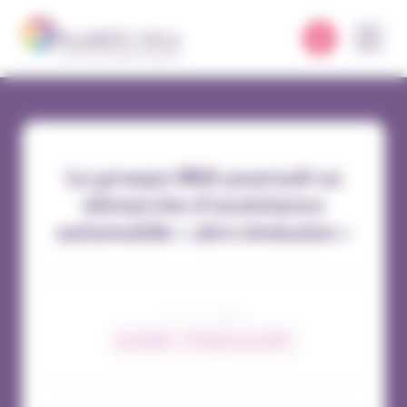
Panneau de gestion des cookies
Le groupe IMA poursuit sa
démarche d’assistance
automobile « zéro émission »
21 / 03 / 2023
Actualités
Pratiques du métier