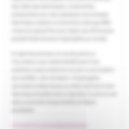
des véhicules électriques, construit des
partenariats avec des opérateurs de recharge
électrique mobile ou à domicile, le Groupe IMA
s’associe aujourd’hui avec Hype, qui offre la plus
grande flotte de taxis à hydrogène au monde.
Il s’agit de proposer, en cas de panne ou
d’accident, à ses clients bénéficiant d’une
assistance automobile de recourir à une solution
de mobilité « zéro émission » à hydrogène,
sécurisée et silencieuse, au même tarif qu’un taxi
thermique (traditionnel ou hybride). Ce service est
dans un premier temps limité à al région
parisienne.
Consulter le communiqué de presse