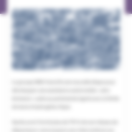
Le groupe IMA franchit une nouvelle étape pour
développer une assistance automobile « zéro
émission » suite au partenariat signé avec la flotte
de taxis à hydrogène, Hype.
Après avoir formé plus de 70 % de son réseau de
dépanneurs-remorqueurs aux interventions sur