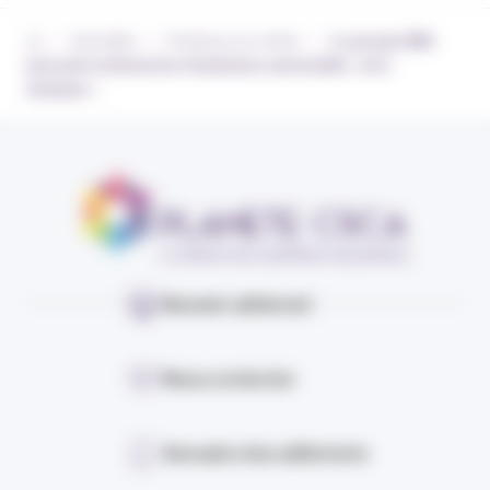
›
›
›
Actualités
Pratiques du métier
Le groupe IMA
poursuit sa démarche d’assistance automobile « zéro
émission »
Devenir adhérent
Nous contacter
Annuaire des adhérents