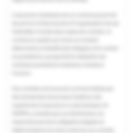
L’assurance obsèques est un contrat qui permet
de prévoir le financement et l’organisation de ses
funérailles. Il existe deux types de contrats : le
contrat en capital, qui verse un montant
déterminé à un bénéficiaire désigné, et le contrat
en prestations, qui garantit la réalisation de
certaines prestations funéraires choisies à
l’avance.
Ces contrats sont souvent commercialisés par
des entreprises de pompes funèbres, des
organismes d’assurance ou des banques. Or,
l’ACPR a constaté que ces distributeurs ne
respectent pas leurs obligations légales et
réglementaires lors de la vente de ces contrats.