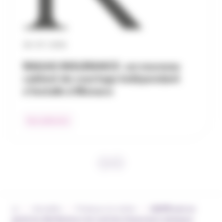
30 / 07 / 2026
RAGAS INSURANCE : un nouveau
cabinet de courtage indépendant
s’installe à Monaco
Nos adhérents
›
›
›
Actualités
Pratiques du métier
L’ACPR met en
garde les distributeurs de contrats d’assurance obsèques