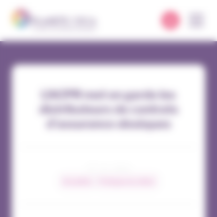
Panneau de gestion des cookies
L’ACPR met en garde les
distributeurs de contrats
d’assurance obsèques
07 / 11 / 2023
Actualités
Pratiques du métier