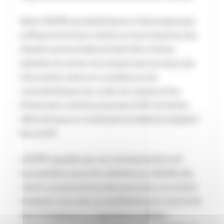
Selon l’ACPR, les distributeurs n’interrogent pas
suffisamment leurs clients sur leurs besoins, leur
situation personnelle et financière, et leurs
attentes. Ils ne leur fournissent pas non plus une
information claire et complète sur les
caractéristiques, les coûts, les risques et les
limites des contrats proposés. Enfin, ils ne leur
délivrent pas un conseil personnalisé et adapté à
leur profil.
L’ACPR rappelle que ces manquements sont
susceptibles de porter atteinte aux intérêts des
clients, qui peuvent se retrouver avec un contrat
inadapté, trop cher, ou insuffisant pour couvrir les
frais d’obsèques. Le régulateur souligne