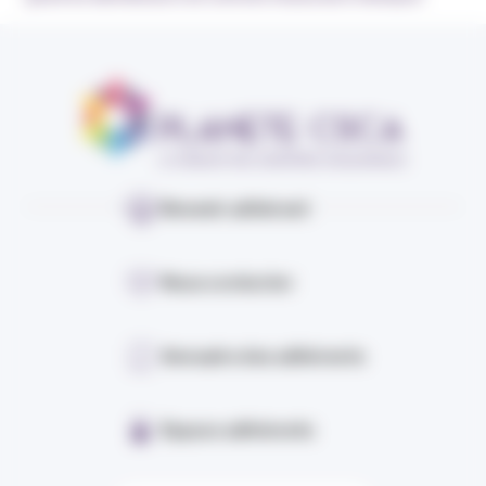
Devenir adhérent
Nous contacter
Annuaire des adhérents
Espace adhérents