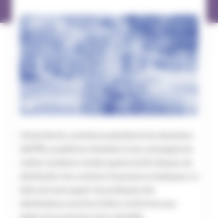
L’Autorité de contrôle prudentiel et de résolution
(ACPR) a publié les résultats d’une campagne de
visites mystères menée auprès de 16 réseaux de
distribution de contrats d’assurance obsèques. Le
bilan est sans appel : les pratiques des
distributeurs sont loin d’être conformes aux
règles de protection de la clientèle.