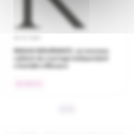
30 / 07 / 2026
RAGAS INSURANCE : un nouveau
cabinet de courtage indépendant
s’installe à Monaco
Nos adhérents