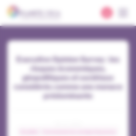
Panneau de gestion des cookies
Executive Opinion Survey : les
risques économiques,
géopolitiques et sociétaux
considérés comme une menace
prédominante
18 / 11 / 2022
Actualités
Environnement du courtage d’assurances