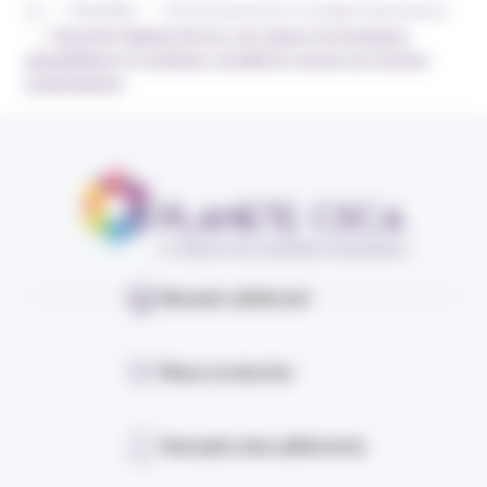
›
›
Actualités
Environnement du courtage d’assurances
›
Executive Opinion Survey : les risques économiques,
géopolitiques et sociétaux considérés comme une menace
prédominante
Devenir adhérent
Nous contacter
Annuaire des adhérents