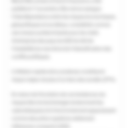
Marsh McLennan et Zurich Insurance, a été
publiée le 7 novembre. Elle met en exergue
l’interdépendance entre les risques économiques,
géopolitiques et sociétaux, considérés comme
une menace prédominante pour les chefs
d’entreprise des pays du G20 du fait de
l’instabilité du marché et de l’intensification des
conflits politiques.
L’inflation rapide et/ou soutenue constitue le
risque majeur de plus d’un tiers des sondés (37%).
En raison de l’évolution de ces tendances, les
risques liés à la technologie (notamment les
cyberattaques) et à l’environnement apparaissent
comme des préoccupations nettement
inférieures comparé à 2021.