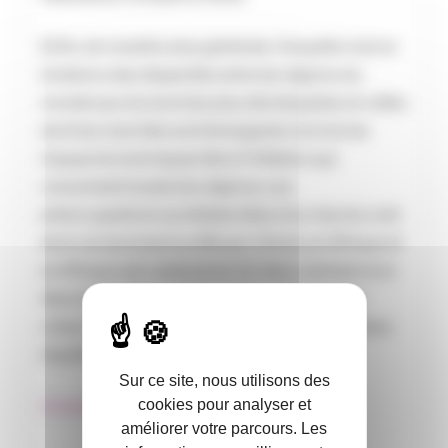
Enfin, de manière plus générale, l’enquête met en
évidence des disparités entre les régions du
monde aux économies plus développées et celles
dont les marchés sont émergents, hormis les
risques économiques liés à l’inflation qui
concernent toutes les régions. Les
préoccupations sociétales liées à la crise du coût
de la vie dominent au Moyen-Orient, en Afrique et
en Afrique sub-saharienne. En Asie centrale et en
Asie du Sud, les conflits entre les Etats et les
crises liées à l’endettement constituent les deux
inquiétudes majeures.
Sur ce site, nous utilisons des
cookies pour analyser et
Consulter les résultats de l’enquête
améliorer votre parcours. Les