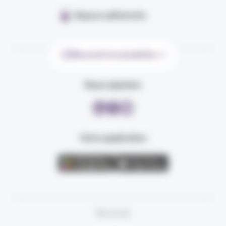
Espace adhérents
Recevoir la newsletter
Nous rejoindre
Votre application
Plan du site