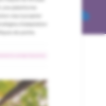
, une plateforme
tion vise à projeter
tratégies d’adaptation
fiques de pointe.
nement du courtage d’assurances