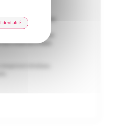
e l’exposition aux risques
identialité
tratégique pour les
à des données et analyses
r leurs employés et leurs
u changement climatique,
nte.