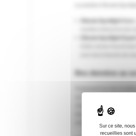
La solution Climate Spotlig
Climate Spotlight Core
:
manière interactive les r
Climate Spotlight Exper
Cette version fournit des
avec leurs besoins de rep
Des données au ser
S’appuyant sur des modèles
sur l’évolution du climat (
climatiques sur quatre hor
des organisations en matiè
extra-financier, notammen
Sur ce site, nous
recueillies sont 