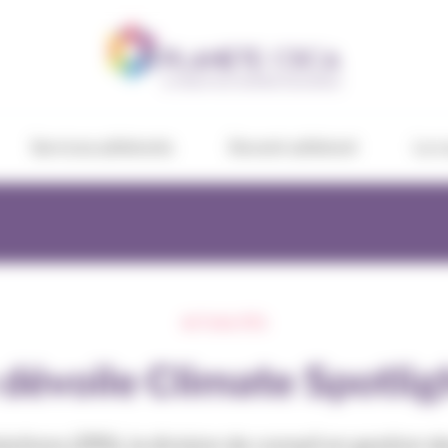
Services adhérents
Devenir adhérent
Le c
ACTUALITÉS
 dévoile Climate Spotlig
lutions (ZRS), la division de conseil en gestion 