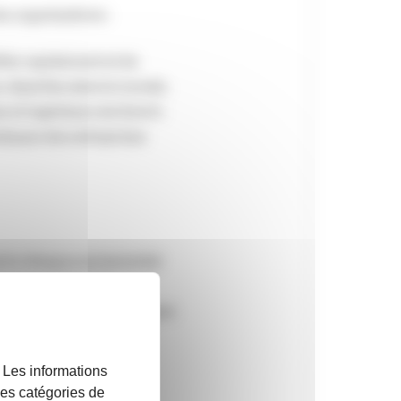
s organisations :
ifier rapidement et de
, réparties dans le monde.
es et ingénieurs de Zurich.
atiques des entreprises
erts intergouvernemental
n quatre scénarios
les décisions stratégiques
n matière de reporting
. Les informations
 les catégories de