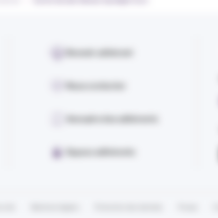
urances
Zurich dévoile Climate Spotlight Core
Devenir adhérent
Nous contacter
Annuaire des adhérents
Espace adhérents
u site
Mentions légales
Protection des données
Presse
C