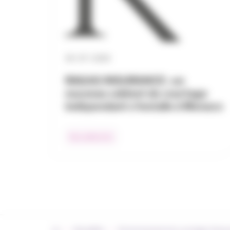
30 / 07 / 2026
RAGAS INSURANCE : un
nouveau cabinet de courtage
indépendant s’installe à Monaco
Nos adhérents
›
›