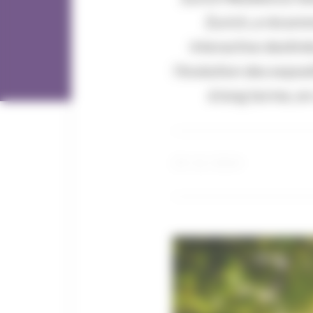
Zurich, a récem
interactive destiné
l'évolution des expos
à long terme, en
29 / 11 / 2024