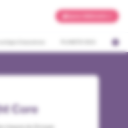
Espace Adhérents
ourtage d’assurances
PLANETE CSCA
ht Core
des risques du Groupe