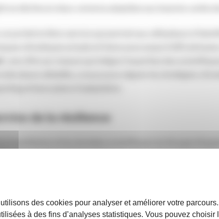
ht se décline en deux versions adaptées aux besoins variés de
 un portail en libre-service qui permet aux utilisateurs d’ident
isques climatiques actuels et futurs pour jusqu’à 100 adresses
t
: une offre sur mesure qui intègre l’expertise des scientifiqu
 indicateurs détaillés, conçus pour aligner les stratégies clim
orting et leurs plans d’adaptation.
vice de la résilience
 propriétaires et les données scientifiques du Groupe d’exp
GIEC), Climate Spotlight propose une analyse des risques selo
izons temporels. Ces informations sont conçues pour appuyer 
re de résilience et pour répondre aux exigences croissantes e
t les normes
ESRS E1
de la directive européenne CSRD.
 utilisons des cookies pour analyser et améliorer votre parcours
utilisées à des fins d’analyses statistiques. Vous pouvez choisir