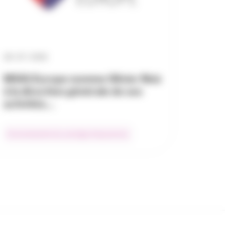
28 / 07 / 2026
MSIG Europe nomme Olivier Reiz
à la direction générale de ses
activités…
Environnement du courtage d’assurances