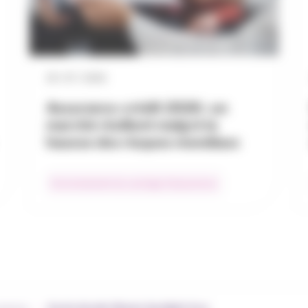
29 / 07 / 2026
Assurance-crédit 2026 : un
marché résilient malgré la
hausse des risques mondiaux
Environnement du courtage d’assurances
›