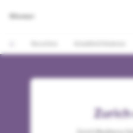
Panneau de gestion des cookies
Contact
Nos actions
Actualités & Tendances
Zurich
Zurich Resilience So