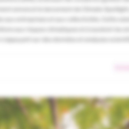
ment annoncé le lancement de Climate Spotlight
e aux entreprises et aux collectivités. Cette solu
itions aux risques climatiques et à soutenir les s
 s'appuyant sur des données et analyses scienti
Environ