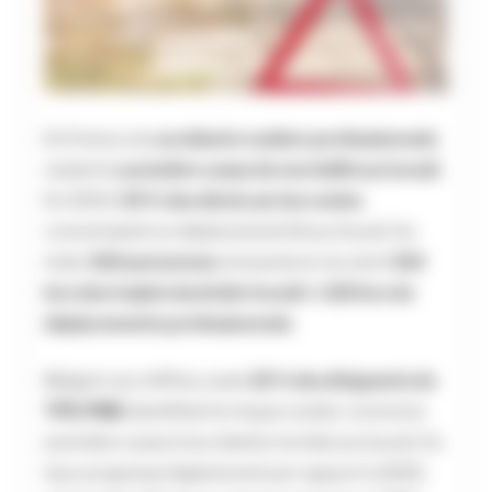
En France, les
accidents routiers professionnels
restent la
première cause de mortalité au travail
.
En 2024,
43 % des décès sur les routes
concernaient un déplacement lié au travail. Au
total,
424 personnes
ont perdu la vie, dont
314
lors des trajets domicile‑travail
et
110 lors de
déplacements professionnels
.
Malgré ces chiffres, seuls
21 % des dirigeants de
TPE‑PME
identifient le risque routier comme la
première cause d’accidents mortels au travail. Ce
taux progresse légèrement par rapport à 2025,