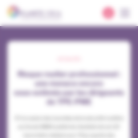
Panneau de gestion des cookies
ACTUALITÉS
Risque routier professionnel :
une menace encore
sous‑estimée par les dirigeants
de TPE‑PME
À l’occasion des Journées de la sécurité routière
au travail, MMA publie les résultats de son 11ᵉ
baromètre réalisé avec l’Ifop auprès des