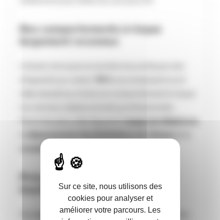
nettement plus faible dix ans plus tôt.
Des comportements à risque
largement reconnus
L’étude met aussi en lumière les pratiques des
dirigeants au volant.
78 %
reconnaissent avoir
déjà adopté au moins un comportement à risque
lors de leurs déplacements professionnels.
Parmi les plus cités figurent l’
usage du téléphone
,
le
dépassement des limitations de vitesse
et la
conduite en état de fatigue
.
Prévention : des actions encore
Sur ce site, nous utilisons des
insuffisantes
cookies pour analyser et
améliorer votre parcours. Les
Seul
un dirigeant sur quatre
a mis en place des