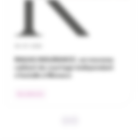
30 / 07 / 2026
RAGAS INSURANCE : un nouveau
cabinet de courtage indépendant
s’installe à Monaco
Nos adhérents