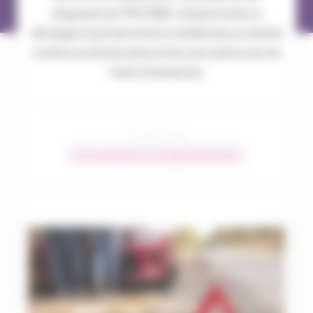
dirigeants de TPE‑PME. L’étude révèle un
décalage important entre la réalité des accidents
routiers professionnels et leur perception par les
chefs d’entreprise.
22 / 05 / 2026
Environnement du courtage d’assurances