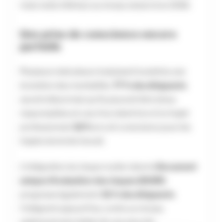
mais reste inférieur au niveau observé en 2016.
Une prise de conscience encore
partielle
Plusieurs indicateurs traduisent toutefois une
évolution des mentalités.
77 % des dirigeants
savent désormais qu’ils peuvent être tenus
responsables en cas d’accident lors d’un trajet
professionnel.
52 %
en ont conscience pour les
trajets domicile‑travail.
L’intégration du risque routier dans le
Document
unique d’évaluation des risques (DUER)
progresse également.
51 % des dirigeants
l’intègrent aujourd’hui, contre un niveau