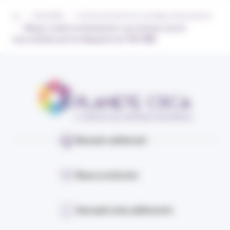
›
›
Actualités
Environnement du courtage d’assurances
›
Risque routier professionnel : une menace encore
sous‑estimée par les dirigeants de TPE‑PME
Devenir adhérent
Nous contacter
Annuaire des adhérents