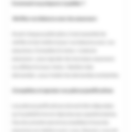
Comment se préparer à publier ?
Vérifiez vos liaisons avec les assureurs
Avant chaque publication, il est essentiel de
vérifier et de mettre à jour vos liaisons avec vos
assureurs. Consultez le menu « Liaisons
assureurs » pour ajouter de nouveaux assureurs
ou utilisez le sous-menu « Gestion des
demandes » pour traiter les demandes existantes.
Complétez et ajoutez vos pièces justificatives
Les pièces justificatives doivent être déposées
sur la plateforme en réponse aux questionnaires.
Ces documents seront accessibles à tous les
assureurs en relation avec vous. Assurez-vous de