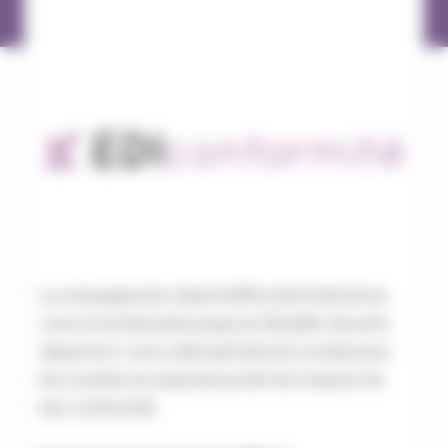
La campagne de collecte EDIconformité est en
cours et se déroulera jusqu’au 15 juillet. Ouverte
depuis le 1
avril, cette période est cruciale pour
er
les courtiers en assurances afin de s’assurer de
leur conformité.