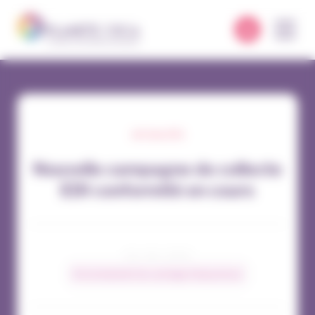
Panneau de gestion des cookies
ACTUALITÉS
Nouvelle campagne de collecte
EDI conformité en cours
04 / 06 / 2024
Environnement du courtage d’assurances