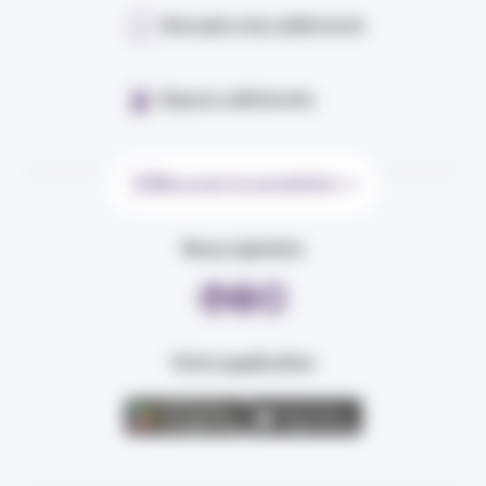
Annuaire des adhérents
Espace adhérents
Recevoir la newsletter
Nous rejoindre
Votre application