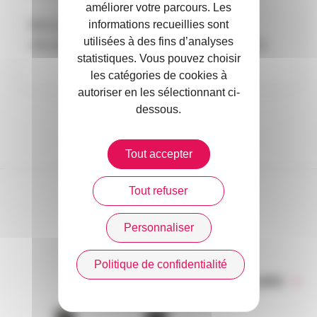
améliorer votre parcours. Les
Retrouvez de nombreuses ressources et
informations recueillies sont
utilisées à des fins d’analyses
informations utiles sur votre espace adhérent.
statistiques. Vous pouvez choisir
les catégories de cookies à
autoriser en les sélectionnant ci-
dessous.
Tout accepter
Tout refuser
DANS L’ACTUALITÉ
Personnaliser
Politique de confidentialité
Toute l’actualité