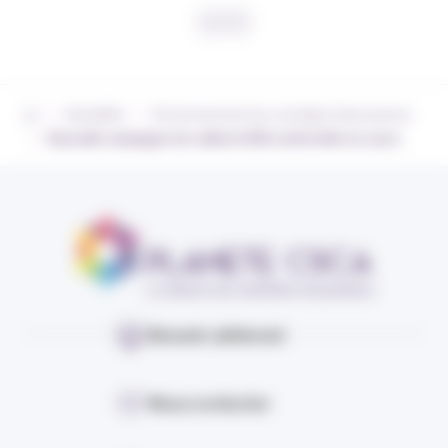
›
›
Actualités
Environnement du courtage d’assurances
›
Nouvelle campagne de collecte EDI conformité en cours
Devenir adhérent
Nous contacter