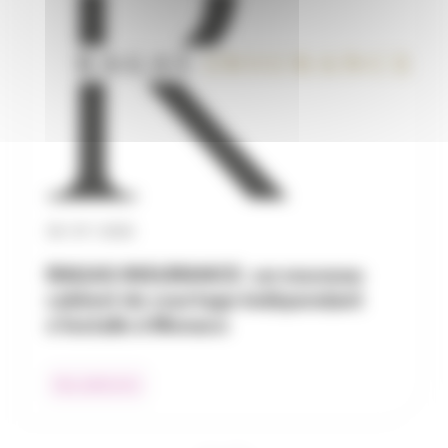
30 / 07 / 2026
RAGAS INSURANCE : un nouveau
cabinet de courtage indépendant
s’installe à Monaco
Nos adhérents