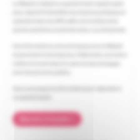
Le Medef a réalisé un questionnaire rapide ayant
pour objectif d’identifier les impacts juridiques et
opérationnels, les difficultés rencontrées ainsi
que les questions soulevées dans vos entreprises.
Ces informations sont précieuses pour le Medef
et permettront de disposer d’éléments concrets à
mettre en avant dans le cadre de des échanges
avec les pouvoirs publics.
Vous avez jusqu’au 24 octobre pour répondre à
ce questionnaire.
Répondre à l’enquête