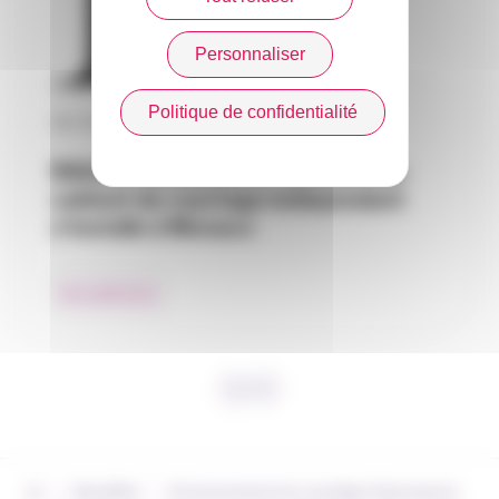
Personnaliser
Politique de confidentialité
30 / 07 / 2026
RAGAS INSURANCE : un nouveau
cabinet de courtage indépendant
s’installe à Monaco
Nos adhérents
›
›
Actualités
Environnement du courtage d’assurances