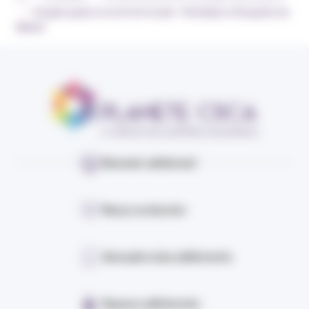
›
Congés payés et arrêt de travail – Participez à l’enquête du
Medef
Devenir adhérent
Nous contacter
Annuaire des adhérents
Espace adhérents