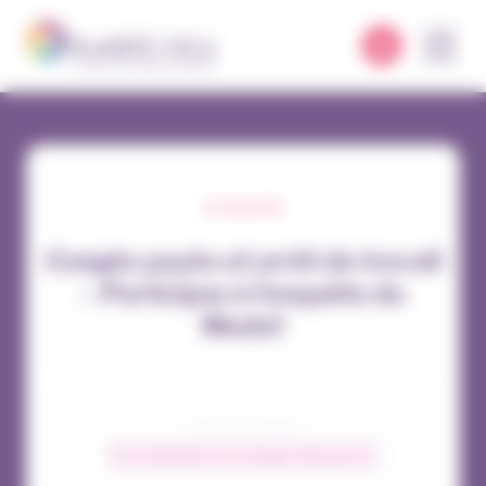
Panneau de gestion des cookies
ACTUALITÉS
Congés payés et arrêt de travail
– Participez à l’enquête du
Medef
08 / 10 / 2025
Environnement du courtage d’assurances