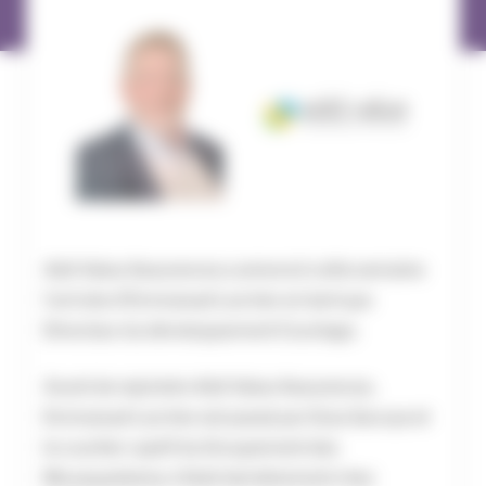
Add Value Assurances a annoncé cette semaine
l’arrivée d’Emmanuel Larcher en tant que
Directeur du développement Courtage.
Avant de rejoindre Add Value Assurances,
Emmanuel Larcher est passé par Gras Savoye et
le courtier captif du Groupement des
Mousquetaires, il était dernièrement chez