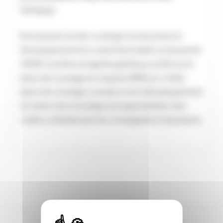
Verlingue.
Emmanuel Larcher va diriger et structurer le
développement du canal intermédié composé de
4 000 courtiers et agents généraux actifs sur la
place de courtage en risques IARD pro. Cette
place de courtage connaît un fort développement
en raison de la stratégie de segmentation des
codes conduites par les compagnies d’assurance.