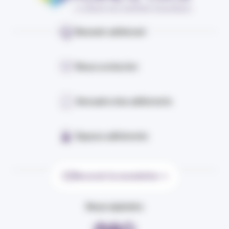
Devenir adhérent
Nous contacter
Annuaire des adhérents
Espace adhérents
Recevoir la newsletter
Nous rejoindre