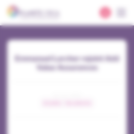
Panneau de gestion des cookies
Emmanuel Larcher rejoint Add
Value Assurances
24 / 03 / 2023
Actualités
Nos adhérents