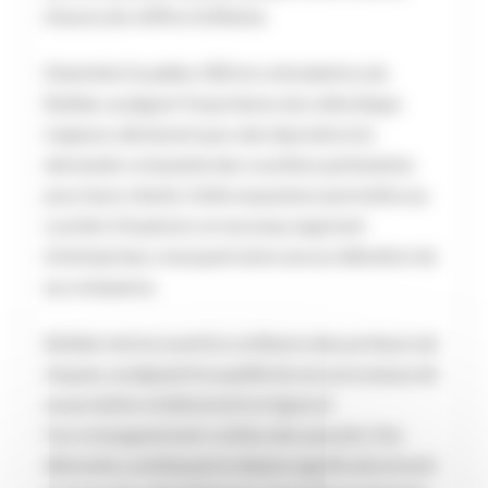
d’euros de chiffre d’affaires.
Charlotte Couallier, CEO et cofondatrice de
Dattak, souligne l’importance de cette étape
majeure, déclarant que cela répondra à la
demande croissante des courtiers partenaires
pour leurs clients. Cette expansion permettra au
courtier d’explorer un nouveau segment
d’entreprises, marquant ainsi une accélération de
sa croissance.
Dattak met en avant la confiance des porteurs de
risques, soulignant la qualité de son processus de
souscription entièrement en ligne et
l’accompagnement continu des assurés. Ces
éléments contribuent à réduire significativement