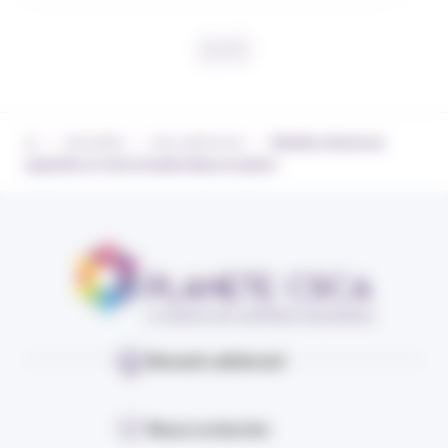
›
›
›
Actualités
Nos adhérents
Dattak, étend ses
capacités et vise le leadership européen
Devenir adhérent
Nous contacter