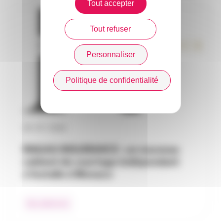
Tout accepter
Tout refuser
Personnaliser
Politique de confidentialité
30 / 07 / 2026
RAGAS INSURANCE : un nouveau
cabinet de courtage indépendant
s’installe à Monaco
Nos adhérents