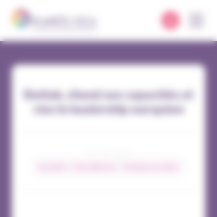
Panneau de gestion des cookies
Dattak, étend ses capacités et
vise le leadership européen
09 / 02 / 2024
Actualités
Nos adhérents
Pratiques du métier