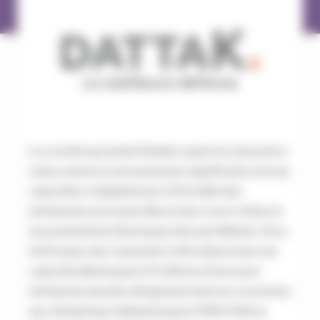
Le courtier grossiste Dattak, expert en assurance
cyber, annonce une expansion significative de ses
capacités, multipliant par 2,5 la taille des
entreprises qu’il peut désormais couvrir. Grâce à
ses partenaires historiques tels que Wakam, Scor,
et Envelop risk, l’assurtech offre désormais une
capacité allant jusqu’à 5 millions d’euros par
entreprise assurée, élargissant ainsi sa couverture
aux entreprises réalisant jusqu’à 500 millions