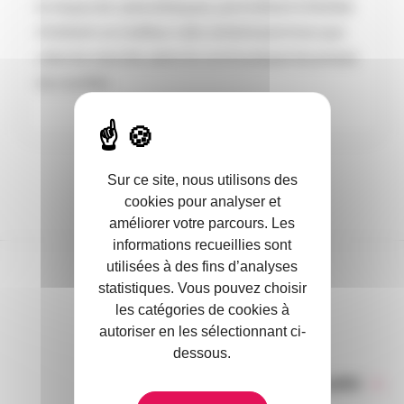
le risque de cyberattaques, permettant à Dattak
d’obtenir un meilleur ratio sinistres/primes que
celui du marché, selon le communiqué de presse
du courtier.
Sur ce site, nous utilisons des
cookies pour analyser et
améliorer votre parcours. Les
informations recueillies sont
utilisées à des fins d’analyses
statistiques. Vous pouvez choisir
DANS L’ACTUALITÉ
les catégories de cookies à
autoriser en les sélectionnant ci-
dessous.
Toute l’actualité