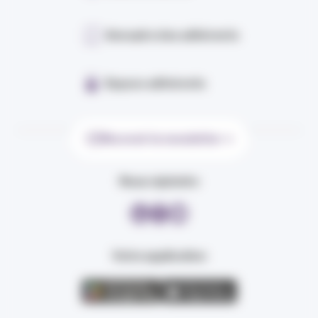
Annuaire des adhérents
Espace adhérents
Recevoir la newsletter
Nous rejoindre
Votre application