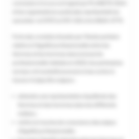
conclusion d’un accord signé par PLANETE CSCA
et les organisations syndicales représentatives
suivantes : la CFDT, la CFE-CGC et la SN2A-CFTC.
Forts des constats dressés par l’étude paritaire
relative à l’égalité professionnelle entre les
femmes et les hommes dans la branche
professionnelle réalisée en 2022, les partenaires
sociaux ont souhaité poursuivre leur action à
travers 4 objectifs majeurs :
atteindre une représentation équilibrée des
femmes et des hommes dans les différents
métiers ;
renforcer la prise de conscience des enjeux
d’égalité professionnelle ;