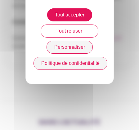
de travail de leurs collaborateurs. »
Tout accepter
Contact presse
:
Tout refuser
Sonia GRENON
communication@planetecsca.fr
01 48 74 43 79
Personnaliser
Politique de confidentialité
DANS L’ACTUALITÉ