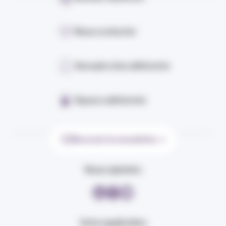
Nous contacter
Annuaire des adhérents
Espace adhérents
Recevoir la newsletter
Nous rejoindre
Votre application