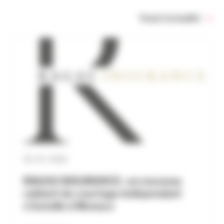
Toute l’actualité
30 / 07 / 2026
RAGAS INSURANCE : un nouveau
cabinet de courtage indépendant
s’installe à Monaco