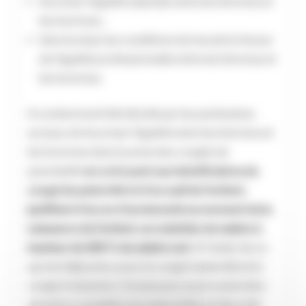
favoriser l’égalité salariale entre les femmes et
les hommes ;
faire évoluer les conditions de travail en faveur
de l’égalité professionnelle entre les femmes et
les hommes.
Il a notamment été décidé par les partenaires
sociaux de favoriser l’égalité entre les femmes et
les hommes dans la prise des congés de
parentalité
en octroyant aux bénéficiaires du
congé de paternité et d’accueil de l’enfant,
justifiant d’un an d’ancienneté au moment de la
naissance de l’enfant, un maintien de salaire à
hauteur de 100 % du salaire net
. A l’instar de ce
qui est déjà prévu pour le congé maternité et le
congé d’adoption, l’employeur pourra ainsi être
amené à compléter les indemnités de Sécurité