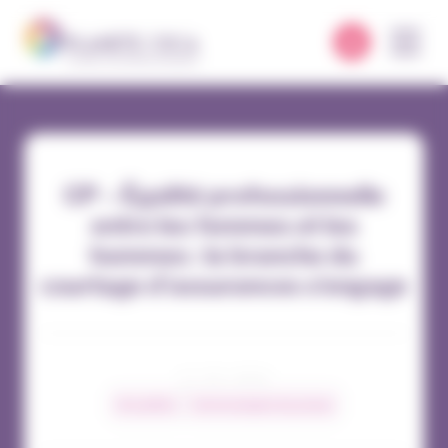
Panneau de gestion des cookies
CP – Égalité professionnelle
entre les femmes et les
hommes : la branche du
courtage d’assurances s’engage
11 / 03 / 2024
Actualités
Communiqués de presse