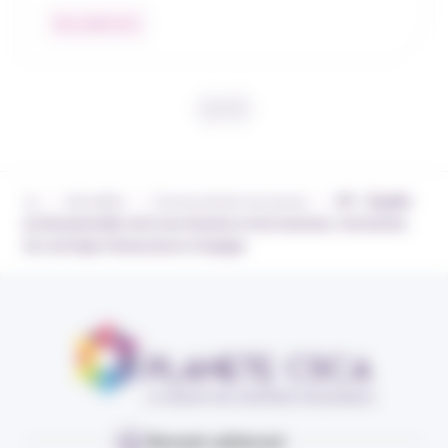
Nos adhérents
›
›
›
Actualités
Communiqués de presse
CP – Égalité
professionnelle entre les femmes et les hommes : la branche
du courtage d’assurances s’engage
Devenir adhérent