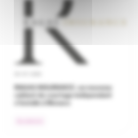
30 / 07 / 2026
RAGAS INSURANCE : un nouveau
cabinet de courtage indépendant
s’installe à Monaco
Nos adhérents