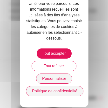
améliorer votre parcours. Les
d’autorisation pour une (ré)assurance
informations recueillies sont
réglementée en Suisse, CarbonPool accepte déjà
utilisées à des fins d’analyses
des pré-souscriptions.
statistiques. Vous pouvez choisir
les catégories de cookies à
autoriser en les sélectionnant ci-
dessous.
Tout accepter
Tout refuser
DANS L’ACTUALITÉ
Personnaliser
Politique de confidentialité
Toute l’actualité