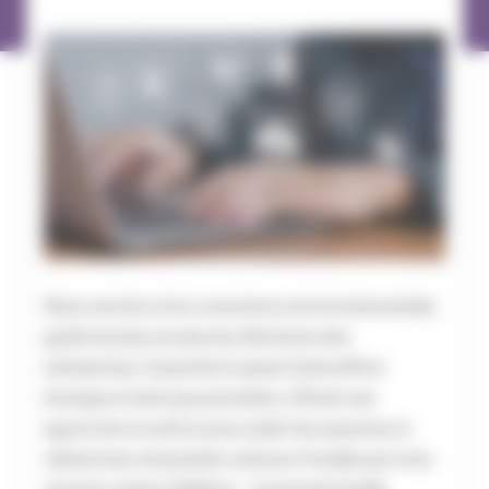
Dans une ère où la conscience environnementale
guide de plus en plus les décisions des
entreprises, l’assurtech suisse CarbonPool
émerge en tant que pionnière, offrant une
approche novatrice pour aider les assureurs à
réduire leur empreinte carbone. Fondée par trois