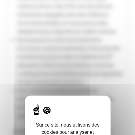
carbone prévus. Cela offre une sécurité aux
entreprises engagées dans des initiatives
environnementales en s’assurant qu’elles
atteignent leurs objectifs de crédits carbone.
Une assurance contre les événements
d’inversion carbone inattendus. Cela inclut des
incidents tels que le rejet accidentel de CO²
séquestré, offrant une protection contre les
conséquences potentiellement dommageables
de tels événements imprévus.
Une couverture contre les émissions
involontaires, intervenant en cas de pannes
technologiques ou d’incidents similaires
entraînant des émissions non planifiées.
Sur ce site, nous utilisons des
Actuellement en préparation d’une demande
cookies pour analyser et