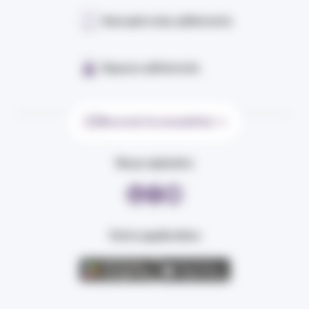
Annuaire des adhérents
Espace adhérents
Recevoir la newsletter
Nous rejoindre
Votre application