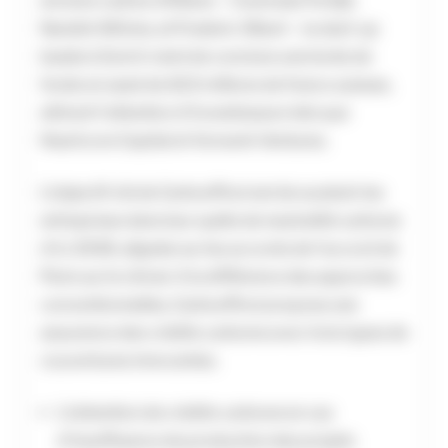
anciens cadres d’Allianz – Coenraad Vrolijk,
Nandini Wilcke, et Frederic Olbert – la start-up
basée à Zurich vient de conclure une levée de
fonds en seed de 10,5 millions de francs suisses,
attirant l’attention d’investisseurs tels que
Heartcore Capital et Vorwerk Ventures.
L’objectif clé de CarbonPool est de soutenir les
entreprises dans leur quête de neutralité carbone
d’ici 2030, alignée sur les accords de l’accord de
Paris sur le climat. A la différence des approches
conventionnelles, CarbonPool propose une
assurance des crédits carbone avec trois types de
couvertures innovantes.
L’obtention de crédits carbone en cas
d’insuffisance de production des projets