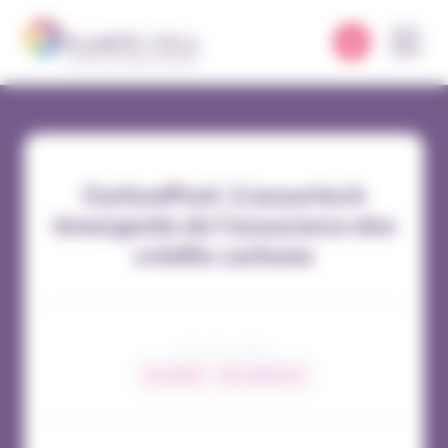
Panneau de gestion des cookies
CarbonPool : L’assurtech
émergente de l’assurance des
crédits carbone
09 / 02 / 2024
Actualités
Nos adhérents