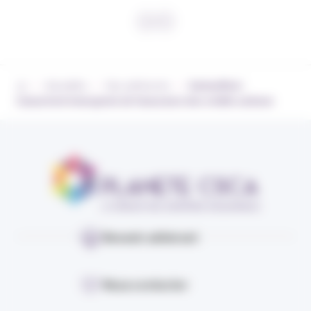
›
›
›
Actualités
Nos adhérents
CarbonPool :
L’assurtech émergente de l’assurance des crédits carbone
Devenir adhérent
Nous contacter