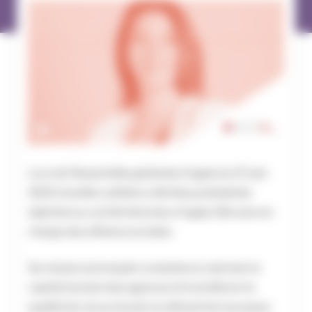
Lors de l’Assemblée générale d’agéa du 27 juin
2023, Aurélie Lathière a été élue présidente
adjointe au comité directeur d’agéa. Elle sera en
charge des affaires sociales.
Sa mission principale consistera à valoriser le
capital humain des agences et à améliorer la
qualité de vie au travail, en attirant de nouveaux