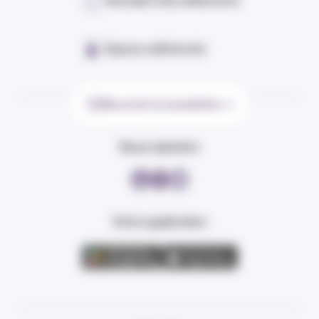
Annuaire des adhérents
Espace adhérents
Recevoir la newsletter
Nous rejoindre
Votre application