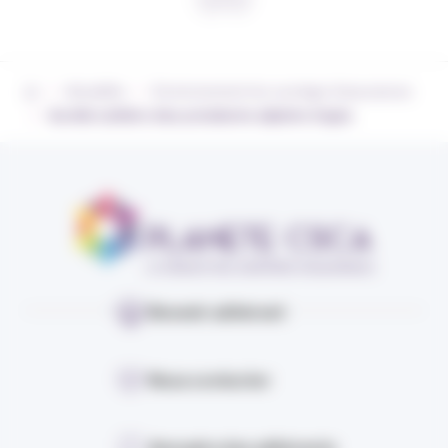
›
›
Actualités
Environnement du courtage d’assurances
›
Aurélie Lathière élue présidente adjointe d’agéa
Devenir adhérent
Nous contacter