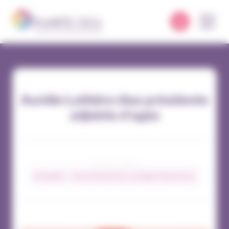
Panneau de gestion des cookies
Aurélie Lathière élue présidente
adjointe d’agéa
13 / 07 / 2023
Actualités
Environnement du courtage d’assurances