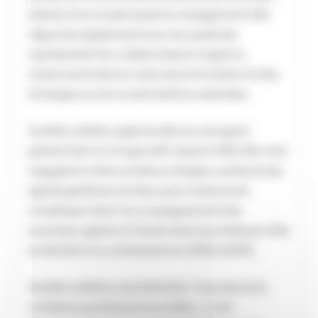
talents et en modernisant le management. Elle
négociera également avec les syndicats
représentant les collaborateurs d’agence,
notamment dans le cadre de la formation et des
échanges sur les revalorisations salariales.
Aurélie Lathière, âgée de 46 ans, est agent
général Gan à Limoges (87) depuis 2011. Elle s’est
engagée la même année au Snagan, syndicat des
agents généraux du Gan, pour notamment
s’impliquer dans l’accompagnement des
nouveaux agents à l’entrée dans la profession. Elle
en devient vice-présidente de 2016 à 2022.
Aurélie Lathière s’est déclarée « honorée de la
confiance qui [lui] est accordée. […] Cet