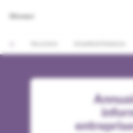
Panneau de gestion des cookies
Contact
Nos actions
Actualités & Tendances
Annuair
infor
entreprise