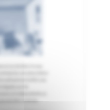
 en accès libre. Il vous
entreprise, une association
t outil permet d’offrir une
s légales sur les
reneurs et indépendants ou
peuvent être victimes.