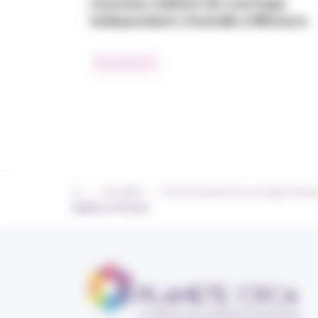
nouveau cabinet de courtage
indépendant s’installe à Monaco
Nos adhérents
›
›
Actualités
Environnement du courtage d’ass
publics en France