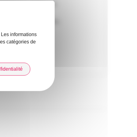
orales basées en France à
on), justificatif
 échéant), annonces légales,
. Les informations
 les catégories de
identialité