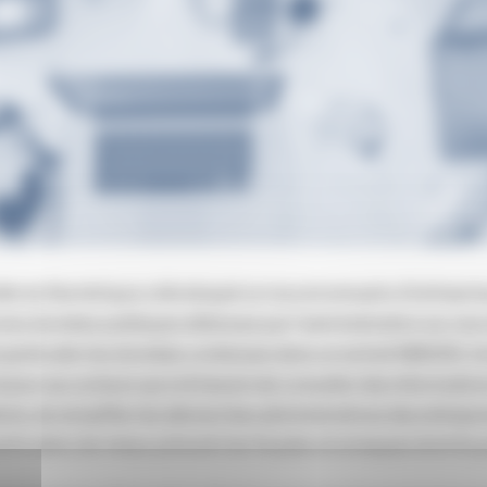
elle du Numérique a développé un nouvel annuaire d’entreprises
les données publiques détenues par l’administration sur une 
 particulier les données contenues dans un extrait KBIS/D1. Ce
et à jour aux acteurs qui ont besoin de consulter des information
ions, de simplifier les démarches administratives des entrep
ticuliers de mieux prévenir les fraudes et arnaques dont ils 