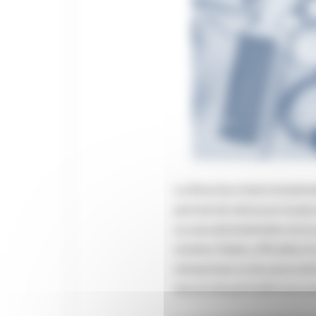
La Direction Interministéri
permet de retrouver toutes 
ou une administration et en
solution fiable, officielle 
entreprises ou les associat
encore de permettre aux par