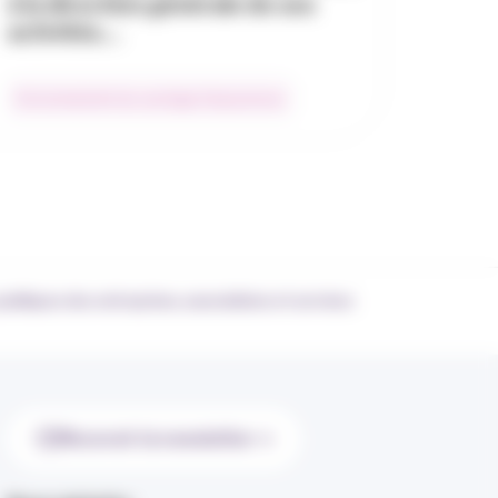
à la direction générale de ses
activités…
Environnement du courtage d’assurances
 publiques des entreprises, associations et services
Recevoir la newsletter