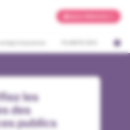
Espace Adhérents
ourtage d’assurances
PLANETE CSCA
fiez les
es des
ces publics