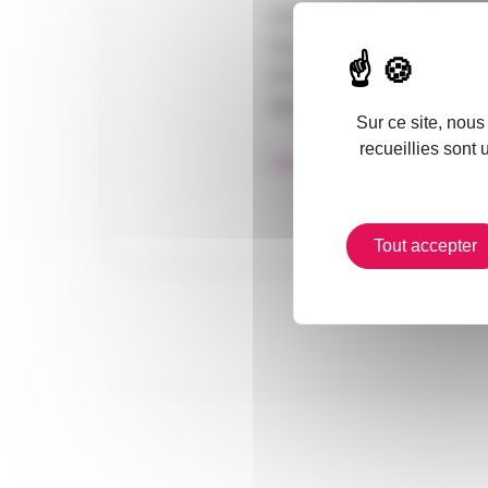
Les fiches de l’Annuaire r
travers plusieurs onglets : 
d’immatriculation, informati
labels et certificats et enfi
Sur ce site, nous
recueillies sont 
https://annuaire-entreprise
Tout accepter