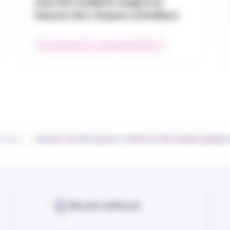
marché résilient malgré la
hausse des risques mondiaux
Environnement du courtage d’assurances
›
urances
Annuaire des Entreprises : vérifiez les informations légales
Devenir adhérent