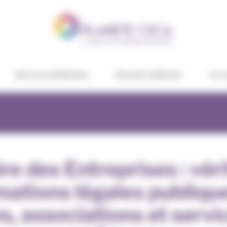
Services adhérents
Devenir adhérent
Le c
e des Entreprises : véri
mations légales publiqu
s, associations et servi