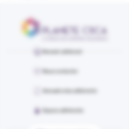
Devenir adhérent
Nous contacter
Annuaire des adhérents
Espace adhérents