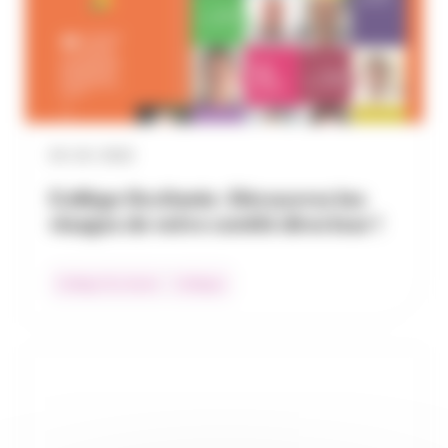
03 / 10 / 2022
Collège Occitanie : Découvrez les
visages de votre comité directeur !
Collège Occitanie
Collèges