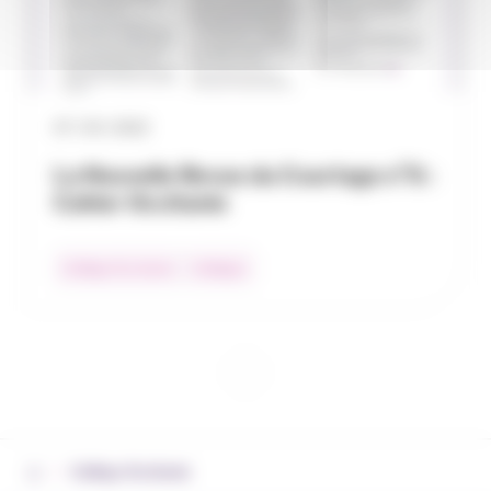
07 / 03 / 2022
La Nouvelle Revue du Courtage n°6 :
Cahier Occitanie
Collège Occitanie
Collèges
›
Collège Occitanie