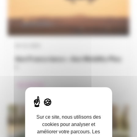
20 / 11 / 2024
Aon France lance « Aon Mobility Plus
»
Nos adhérents
Sur ce site, nous utilisons des
cookies pour analyser et
améliorer votre parcours. Les