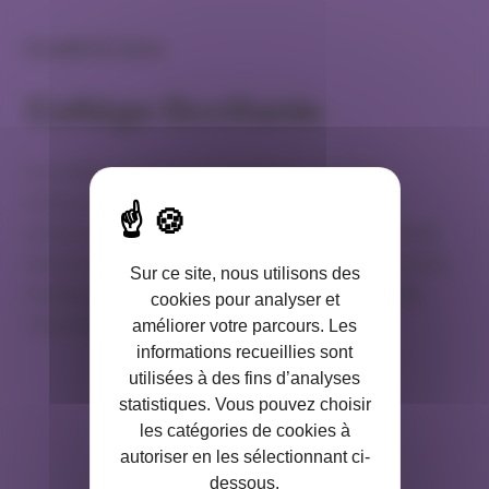
PLANETE CSCA
Collège Occitanie
Le collège Occitanie rassemble les courtiers
d’assurances exerçant dans les départements
suivants : Ariège (09), Aude (11), Aveyron (12), Haute
Garonne (31), Gers (32), Lot (46), Lozère (48), Hautes
Sur ce site, nous utilisons des
Pyrénées (65), Pyrénées Orientales (66), Tarn (81),
cookies pour analyser et
Tarn et Garonne (82).
améliorer votre parcours. Les
informations recueillies sont
utilisées à des fins d’analyses
statistiques. Vous pouvez choisir
les catégories de cookies à
autoriser en les sélectionnant ci-
dessous.