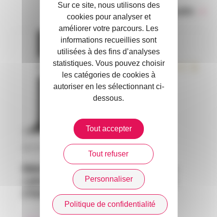
Sur ce site, nous utilisons des
Toute l’actualité
cookies pour analyser et
améliorer votre parcours. Les
informations recueillies sont
utilisées à des fins d’analyses
statistiques. Vous pouvez choisir
les catégories de cookies à
autoriser en les sélectionnant ci-
dessous.
Tout accepter
30 / 07 / 2026
Tout refuser
RAGAS INSURANCE : un nouveau
Personnaliser
cabinet de courtage indépendant
s’installe à Monaco
Politique de confidentialité