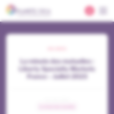
Panneau de gestion des cookies
NOS VIDÉOS
La minute des mutuelles :
Liberty Specialty Markets
France – Juillet 2023
04 / 06 / 2024
La minute des mutuelles