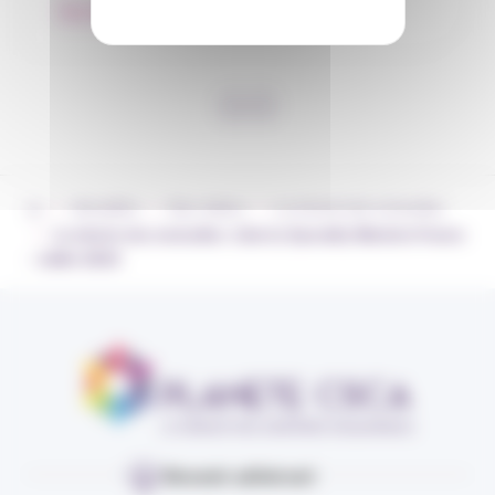
Nos adhérents
›
›
›
Actualités
Nos vidéos
La minute des mutuelles
›
La minute des mutuelles : Liberty Specialty Markets France
– Juillet 2023
Devenir adhérent