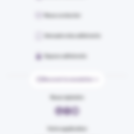
Nous contacter
Annuaire des adhérents
Espace adhérents
Recevoir la newsletter
Nous rejoindre
Votre application