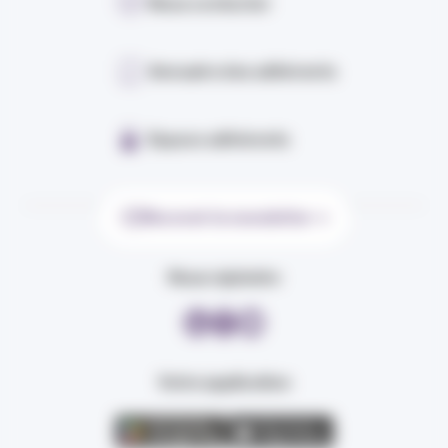
Nous contacter
Annuaire des adhérents
Espace adhérents
Recevoir la newsletter
Nous rejoindre
Votre application