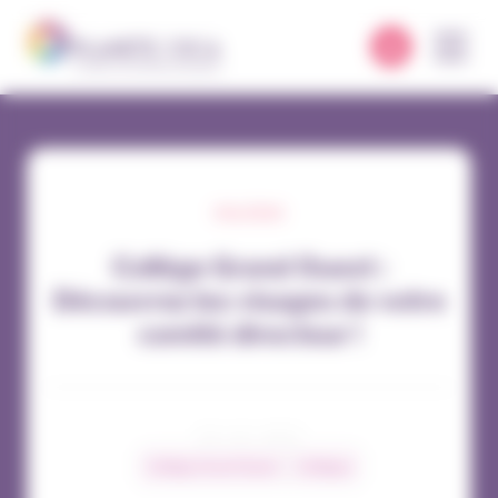
Panneau de gestion des cookies
COLLÈGES
Collège Grand Ouest :
Découvrez les visages de votre
comité directeur !
03 / 10 / 2022
Collège Grand Ouest
Collèges