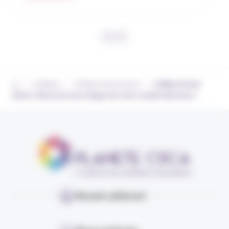
›
›
›
Collèges
Collège Grand Ouest
Collège Grand
Ouest : Découvrez les visages de votre comité directeur !
Devenir adhérent