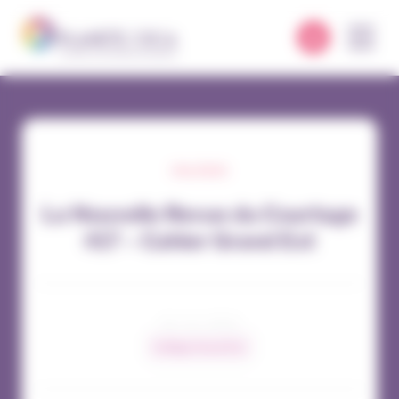
Panneau de gestion des cookies
COLLÈGES
La Nouvelle Revue du Courtage
#17 – Cahier Grand Est
16 / 12 / 2024
Collège Grand Est