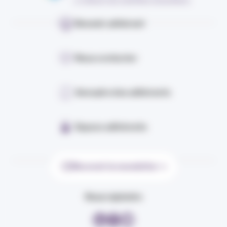
Devenir adhérent
Nous contacter
Annuaire des adhérents
Espace adhérents
Recevoir la newsletter
Nous rejoindre