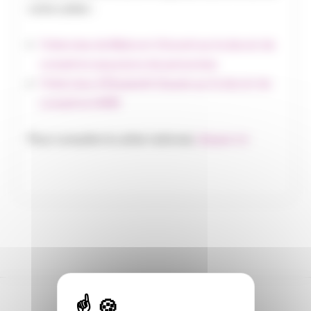
votre cahier :
l’interview de Malcom Vincent sur le devoir de
conseil en assurance de person
nes
l’interview d’Elisabeth Claude sur le devoir de
conseil en IARD
Pour consulter le cahier national,
cliquez-ici