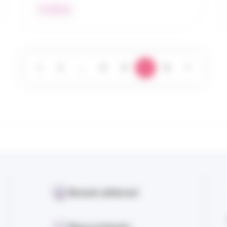
À l’affiche
<
1
…
3
4
5
6
>
Devenir adhérent