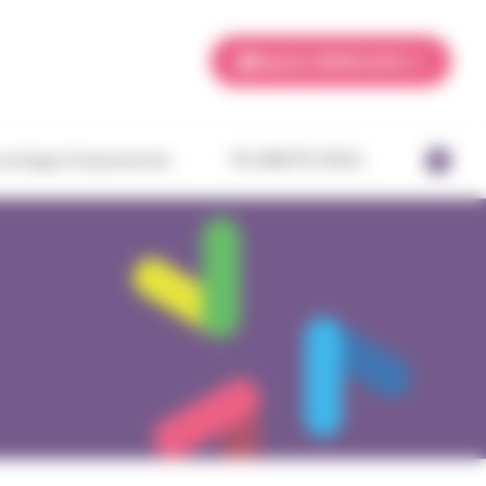
Espace Adhérents
ourtage d’assurances
PLANETE CSCA