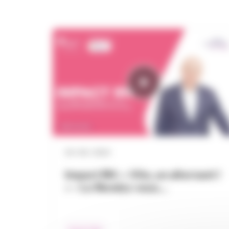
04 / 06 / 2024
Impact RH : « Vite, un alternant !
» – Le Rendez-vous…