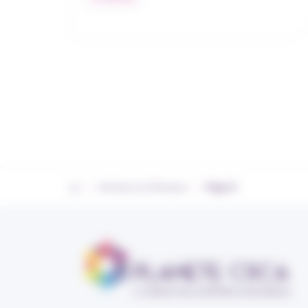
›
›
Archives for Romane
Page 5