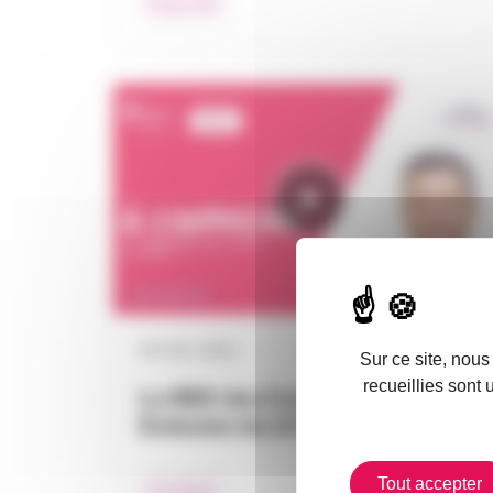
Impact RH
04 / 06 / 2024
Sur ce site, nous
recueillies sont 
Le RDV des Courtiers le Mag
Emission du 14 février 2022 A…
Tout accepter
À l’affiche