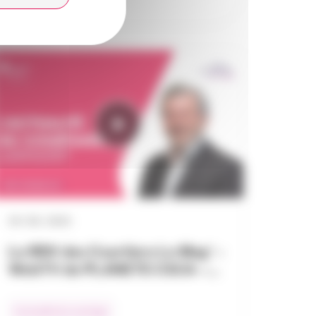
04 / 06 / 2024
Le RDV des Courtiers Le Mag’ –
WebTV de PLANETE CSCA –…
L’actualité du courtage