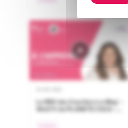
04 / 06 / 2024
Le RDV des Courtiers Le Mag’ –
WebTV de PLANETE CSCA –…
À l’affiche