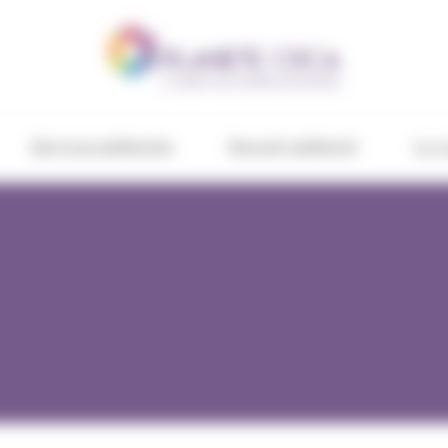
Services adhérents
Devenir adhérent
Le c