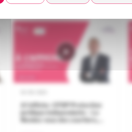
04 / 06 / 2024
A l’affiche : CFDP Protection
juridique indépendante – Le
Rendez-vous des courtiers,…