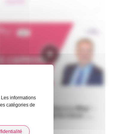
Impact RH
04 / 06 / 2024
. Les informations
 les catégories de
Le RDV des Courtiers Le Mag’ –
WebTV de PLANETE CSCA –…
identialité
À l’affiche