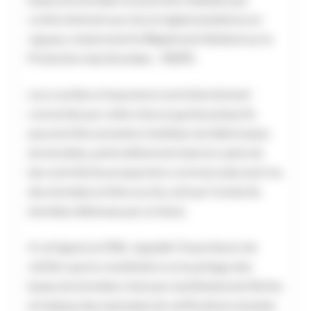
bases de données ne peut être réalisée que
conformément aux lois et règlementations en
vigueur, notamment le Règlement Général sur la
Protection des Données – RGPD.
Les courtiers d’assurance sont directement
concernés par cette mise en garde puisqu’ils
peuvent être amenés à réutiliser de telles bases
de données, particulièrement dans le cadre de
leur activité de prospection commerciale (soit via
des données en libre accès, soit par l’achat de
données détenues par un tiers).
A cet égard, la CNIL rappelle l’importance de
vérifier que la constitution ou le partage des
bases de données n’est pas manifestement illicite,
et indique des exemples de vérifications simples