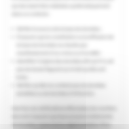
qui devraient être réalisées systématiquement
dans ce contexte :
Vérifier la source de la base de données ;
S’assurer que la constitution ou la diffusion de
la base de données ne résulte pas
manifestement d’un crime ou d’un délit ;
Identifier l’origine des données afin qu’il n’y ait
pas de doute flagrant sur le fait qu’elle soit
licite ;
Vérifier qu’elle ne contient pas de données
sensibles ou de données d’infraction.
Une fois ces vérifications effectuées, les courtiers
devront s’assurer que leurs propres traitements
de données respectent la réglementation. Pour