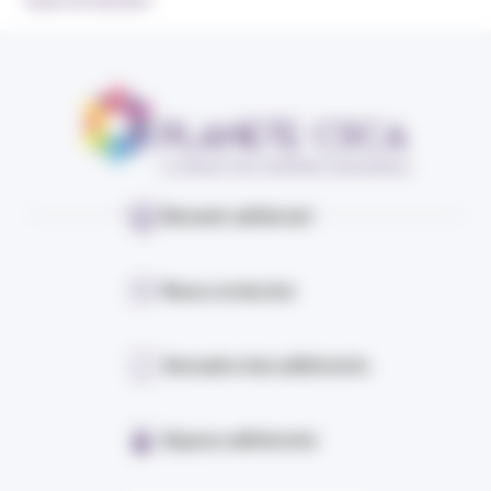
Devenir adhérent
Nous contacter
Annuaire des adhérents
Espace adhérents