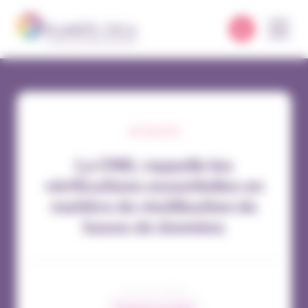
Panneau de gestion des cookies
ACTUALITÉS
La CNIL rappelle les
vérifications essentielles en
matière de réutilisation de
bases de données
30 / 01 / 2025