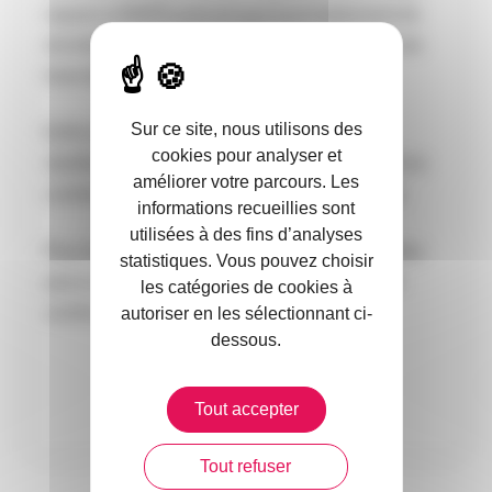
rappel, le RGPD prévoit que tout traitement de
données personnelles doit être justifié (par une
base légale, par le consentement…).
Sur ce site, nous utilisons des
Enfin, la CNIL recommande de sécuriser la
cookies pour analyser et
réutilisation des données par la conclusion d’un
améliorer votre parcours. Les
contrat avec le détenteur initial des données.
informations recueillies sont
utilisées à des fins d’analyses
Pour toute question complémentaire, n’hésitez
statistiques. Vous pouvez choisir
pas à contacter le service juridique métier et
les catégories de cookies à
conformité.
autoriser en les sélectionnant ci-
dessous.
Nous contacter
Tout accepter
Tout refuser