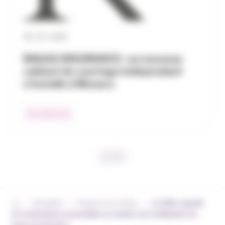
30 / 07 / 2026
RAGAS INSURANCE : un nouveau
cabinet de courtage indépendant
s’installe à Monaco
Nos adhérents
›
›
›
Actualités
Pratiques du métier
La CNIL rappelle
les vérifications essentielles en matière de réutilisation de
bases de données