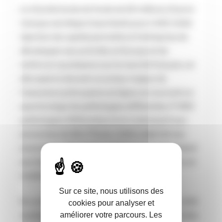
La récente levée de fonds de 10 millions d’euros
marque une étape importante pour Life5. Cette
injection de capital permettra à l’entreprise de
développer ses activités en Europe et de
renforcer sa présence sur le marché français, où
elle aspire à devenir un acteur majeur de
l’assurance prévoyance en ligne, en couvrant un
spectre large de pathologies différentes (7 000
pathologies différentes) et en s’adressant aux
personnes de 18 à 75 ans. Life5 a déjà fait ses
preuves en offrant des solutions et en répondant
aux besoins changeants des consommateurs en
matière de prévoyance.
Sur ce site, nous utilisons des
En contact avec 600 courtiers en Espagne, Life5
cookies pour analyser et
améliorer votre parcours. Les
souhaiterait à terme distribuer ses produits à des