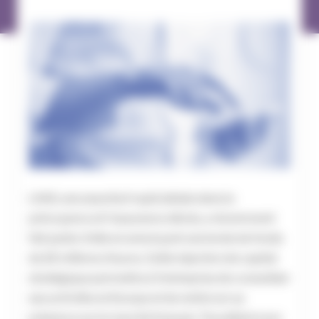
Life5, une assurtech spécialisée dans la
prévoyance et l’assurance décès, a récemment
fait parler d’elle en annonçant une levée de fonds
de 10 millions d’euros. Cette injection de capital
stratégique permettra à l’entreprise de consolider
ses activités en Europe et de renforcer sa
présence sur le marché français. Travaillant avec