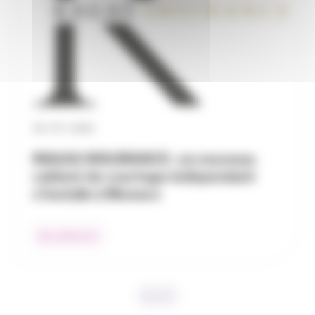
30 / 07 / 2026
RAGAS INSURANCE : un nouveau
cabinet de courtage indépendant
s’installe à Monaco
Nos adhérents