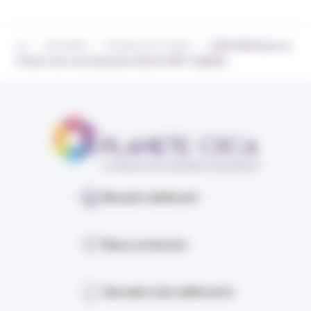
›
›
›
Actualités
Pratiques du métier
Life5 débarque en
France avec une assurance décès 100 % digitale
Devenir adhérent
Nous contacter
Annuaire des adhérents