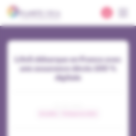
Panneau de gestion des cookies
Life5 débarque en France avec
une assurance décès 100 %
digitale
19 / 06 / 2023
Actualités
Pratiques du métier