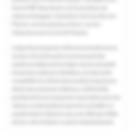
Axa et CNP Assurances comme porteurs de
risque en Espagne, l’assurtech s’est tournée vers
Prévoir comme assureur et Scor comme
réassureur pour le marché français.
L’objectif principal de Life5 est de transformer le
secteur de la prévoyance en proposant des
solutions entièrement en ligne, sans la nécessité
d’examens médicaux fastidieux, et à des tarifs
compétitifs. En offrant des produits d’assurance
décès sans examens médicaux, Life5 facilite
grandement le processus de souscription pour les
clients. Les demandeurs peuvent compléter un
questionnaire médical conçu avec Remark, filiale
de Scor, afin d’obtenir un devis instantanément.