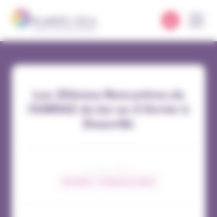
Panneau de gestion des cookies
Les 30èmes Rencontres de
l’AMRAE du 1er au 3 février à
Deauville
12 / 01 / 2023
Actualités
Pratiques du métier