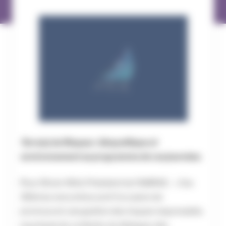
Terre(s) de Risques : Géopolitique et
environnement au programme de ces journées.
Pour Olivier Wild, Président de l’AMRAE : » Ces
30èmes rencontres sont l’occasion de
promouvoir une gestion des risques responsable,
soucieuse du contexte, du dialogue, des