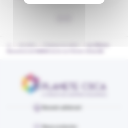
›
›
›
Actualités
Pratiques du métier
Les 30èmes
Rencontres de l’AMRAE du 1er au 3 février à Deauville
Devenir adhérent
Nous contacter