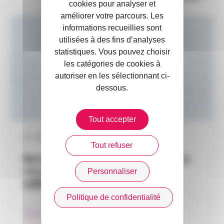
cookies pour analyser et
améliorer votre parcours. Les
informations recueillies sont
utilisées à des fins d’analyses
statistiques. Vous pouvez choisir
les catégories de cookies à
autoriser en les sélectionnant ci-
dessous.
Tout accepter
10 / 08 / 2026
Tout refuser
Retrait-gonflement des argiles : un
risque climatique évalué à 500
Personnaliser
milliards d’euros…
Politique de confidentialité
Environnement du courtage d’assurances