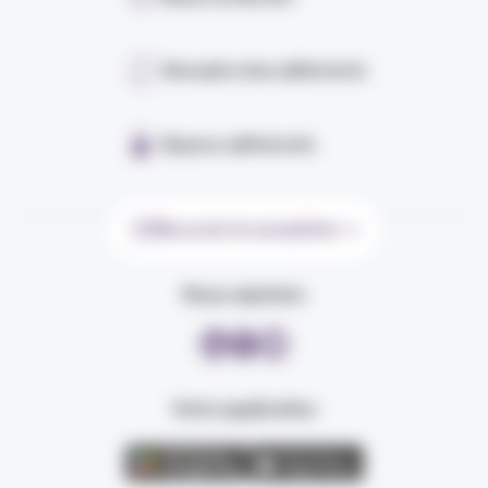
Annuaire des adhérents
Espace adhérents
Recevoir la newsletter
Nous rejoindre
Votre application