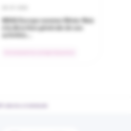
28 / 07 / 2026
MSIG Europe nomme Olivier Reiz
à la direction générale de ses
activités…
Environnement du courtage d’assurances
collective et individuelle