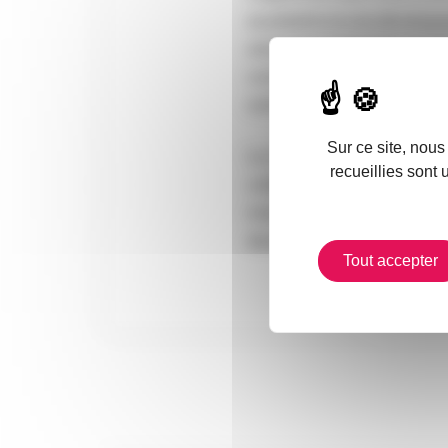
sa plateforme de développem
une personnalisation poussé
communauté mondiale de contr
solution.
Sur ce site, nous
Le courtier Bessé a décidé 
recueillies sont 
collaboration permettra no
mutualiser les ressources i
davantage la solution au bé
Tout accepter