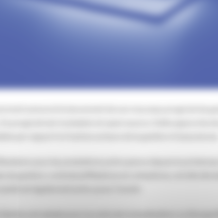
mment annoncé le lancement de son nouveau progiciel de ge
 Ce progiciel est modulaire et open source. Cette approche 
le par rapport à d’autres acteurs de la gestion d’assurances
Roederer pour les prestations prévoyance depuis le printemps
 de gestion, contrats/affiliations et cotisations, ont été dé
santé est également prévu pour l’avenir.
Qwitus est saluée pour sa vertu de mutualisation. Le Groupe 