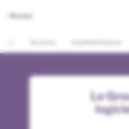
Panneau de gestion des cookies
Contact
Nos actions
Actualités & Tendances
Le Gro
logici