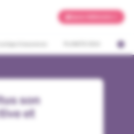
Espace Adhérents
ourtage d’assurances
PLANETE CSCA
tus son
tive et