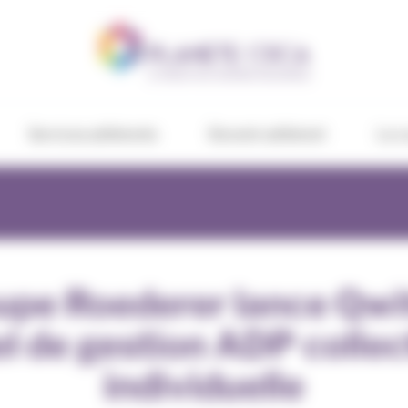
Services adhérents
Devenir adhérent
Le c
upe Roederer lance Qwi
el de gestion ADP collec
individuelle