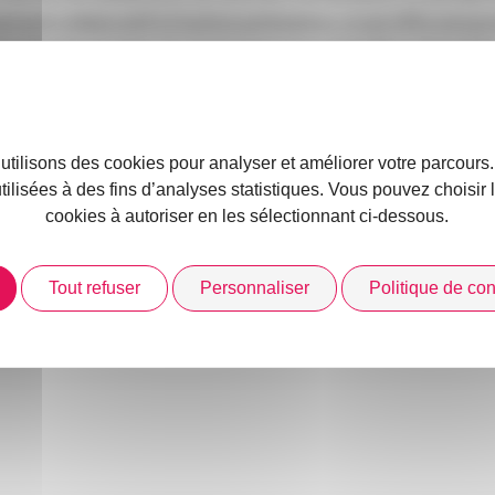
ent collaboratif à d’autres partenaires, ce qui offre une gra
e. De plus, le choix du socle open source signifie qu’il bénéfi
ibuteurs techniques, ce qui garantit la pérennité, l’agilité et
 utilisons des cookies pour analyser et améliorer votre parcours
de rejoindre cette aventure en tant que premier partenaire en
utilisées à des fins d’analyses statistiques. Vous pouvez choisir
n seulement d’accélérer la modernisation des processus de g
cookies à autoriser en les sélectionnant ci-dessous.
nformatiques et de croiser les compétences techniques et mét
néfice des clients.
Tout refuser
Personnaliser
Politique de conf