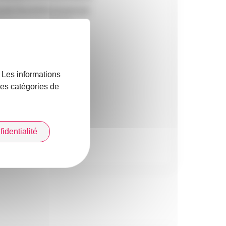
nde flexibilité et permet
cie du soutien d’une
 l’évolutivité de la
. Les informations
 août 2022. Cette
 les catégories de
estion, mais aussi de
ier pour enrichir
identialité