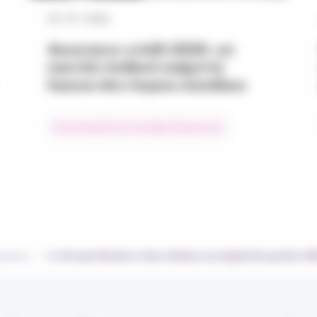
29 / 07 / 2026
Assurance-crédit 2026 : un
marché résilient malgré la
hausse des risques mondiaux
Environnement du courtage d’assurances
›
urances
Le Groupe Roederer lance Qwitus son logiciel de gestion ADP 