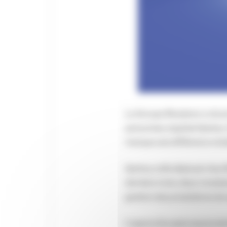
Le Groupe Roederer a réce
personnes, baptisé Qwitus.
marque une différence notab
Qwitus a été déployé chez 
derniers mois, deux modules
gestion des prestations de 
L’approche open source de 