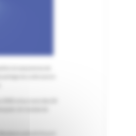
stion en assurances de
de partage du code source
.
 2019, et au cours des 24
veloppés. Un module de
Roederer prévoit d’ouvrir