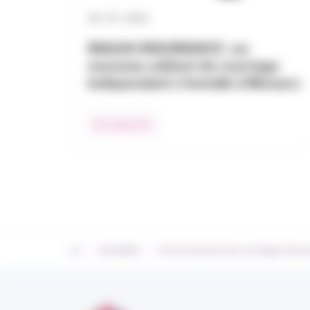
30 / 07 / 2026
RAGAS INSURANCE : un
nouveau cabinet de courtage
indépendant s’installe à Monaco
Nos adhérents
›
›
Actualités
Environnement du courtage d’ass