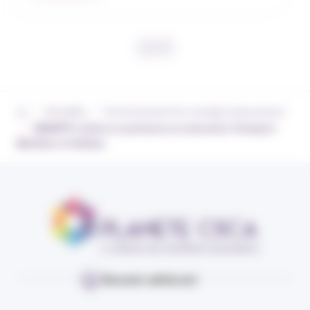
›
›
Actualités
Environnement du courtage d’assurances
›
SMABTP renforce sa présence en assurance Transport
Maritime et Aviation
Devenir adhérent