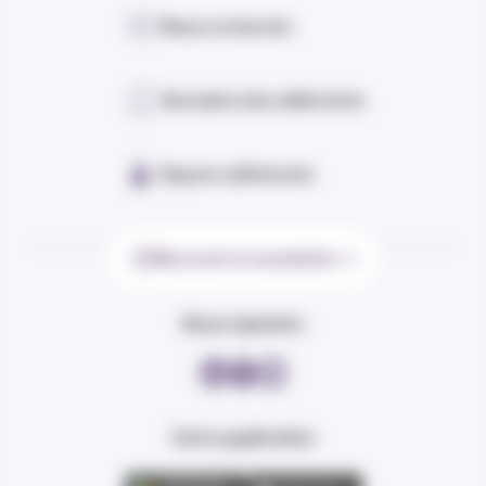
Nous contacter
Annuaire des adhérents
Espace adhérents
Recevoir la newsletter
Nous rejoindre
Votre application