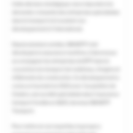
Cette décision stratégique vise à répondre à la
demande croissante des entreprises spécialisées
dans le transport et à soutenir son
développement à l’international.
Depuis plusieurs années, SMABTP s’est
développé en assurance maritime, d’abord pour
accompagner les entreprises de BTP dans la
couverture du transport de matériaux, d’engins et
d’éléments de construction. Ce développement a
connu un tournant en 2021 avec l’acquisition de
Cinabre, une société spécialisée dans l’assurance
transport fondée en 1820, devenue SMABTP
Transport.
Pour renforcer son expertise, le groupe a