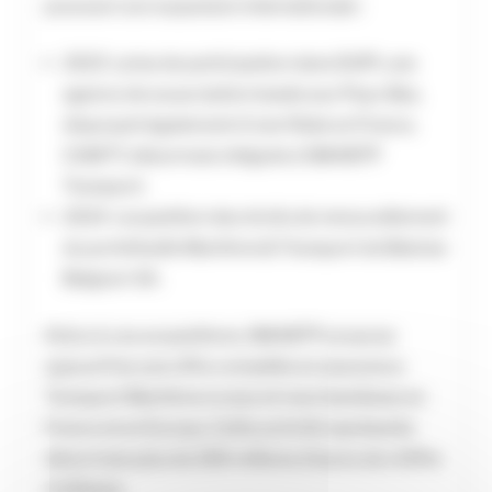
poursuivi son expansion internationale :
2023 : prise de participation dans DUPI, une
agence de souscription basée aux Pays-Bas,
disposant également d’une filiale en France,
CAMTT, désormais intégrée à SMABTP
Transport.
2024 : acquisition des droits de renouvellement
du portefeuille Maritime & Transport de Baloise
Belgium SA.
Grâce à ces acquisitions, SMABTP propose
aujourd’hui une offre complète en assurance
Transport Maritime (corps et marchandises) en
France et en Europe. Cette activité représente
désormais plus de 250 millions d’euros de chiffre
d’affaires.