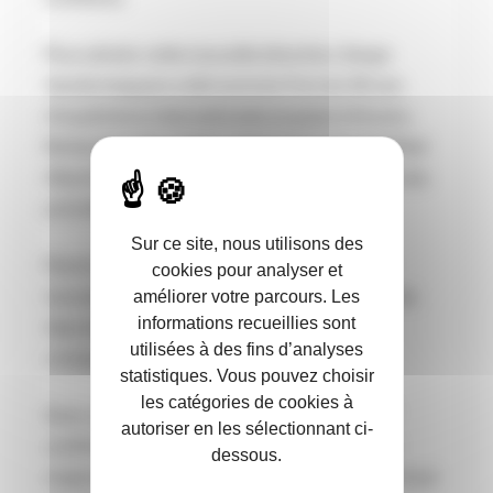
Pour piloter cette nouvelle direction, Serge
Vanderstappen a été nommé. Fort de 30 ans
d’expérience internationale acquise à Anvers,
Rotterdam et Londres, ainsi qu’au sein de Filhet
Allard Maritime et Diot-Siaci, il coordonnera les
activités transport maritime et aviation.
Sur ce site, nous utilisons des
Parmi ses premières missions, il lancera un
cookies pour analyser et
nouveau contrat d’assurance transport fluvial,
améliorer votre parcours. Les
informations recueillies sont
répondant aux enjeux environnementaux
utilisées à des fins d’analyses
croissants du secteur.
statistiques. Vous pouvez choisir
les catégories de cookies à
Avec cette nouvelle organisation, SMABTP
autoriser en les sélectionnant ci-
confirme son ambition de devenir un acteur
dessous.
majeur de l’assurance maritime et transport tout