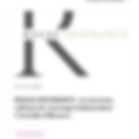
30 / 07 / 2026
RAGAS INSURANCE : un nouveau
cabinet de courtage indépendant
s’installe à Monaco
Nos adhérents