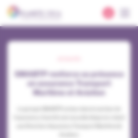
Panneau de gestion des cookies
ACTUALITÉS
SMABTP renforce sa présence
en assurance Transport
Maritime et Aviation
Le groupe SMABTP, acteur dans le secteur de
l’assurance, franchit une nouvelle étape en créant
une Direction Assurance Transport Maritime &
Aviation.