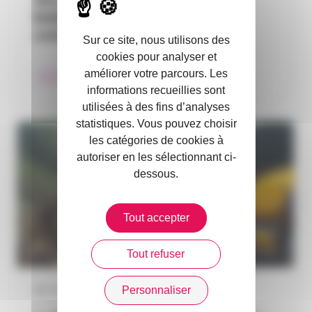
Avis CCSF : Pour une meilleure
lisibilité et comparabilité des
contrats d’assurance…
Sur ce site, nous utilisons des
cookies pour analyser et
améliorer votre parcours. Les
Environnement du courtage d’assurances
informations recueillies sont
utilisées à des fins d’analyses
statistiques. Vous pouvez choisir
les catégories de cookies à
autoriser en les sélectionnant ci-
dessous.
Tout accepter
Tout refuser
26 / 01 / 2024
Personnaliser